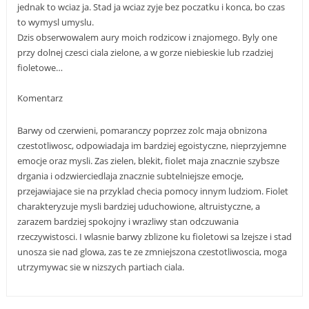
jednak to wciaz ja. Stad ja wciaz zyje bez poczatku i konca, bo czas
to wymysl umyslu.
Dzis obserwowalem aury moich rodzicow i znajomego. Byly one
przy dolnej czesci ciala zielone, a w gorze niebieskie lub rzadziej
fioletowe…
Komentarz
Barwy od czerwieni, pomaranczy poprzez zolc maja obnizona
czestotliwosc, odpowiadaja im bardziej egoistyczne, nieprzyjemne
emocje oraz mysli. Zas zielen, blekit, fiolet maja znacznie szybsze
drgania i odzwierciedlaja znacznie subtelniejsze emocje,
przejawiajace sie na przyklad checia pomocy innym ludziom. Fiolet
charakteryzuje mysli bardziej uduchowione, altruistyczne, a
zarazem bardziej spokojny i wrazliwy stan odczuwania
rzeczywistosci. I wlasnie barwy zblizone ku fioletowi sa lzejsze i stad
unosza sie nad glowa, zas te ze zmniejszona czestotliwoscia, moga
utrzymywac sie w nizszych partiach ciala.