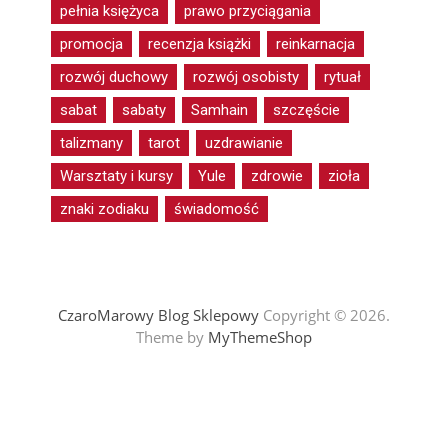
pełnia księżyca
prawo przyciągania
promocja
recenzja książki
reinkarnacja
rozwój duchowy
rozwój osobisty
rytuał
sabat
sabaty
Samhain
szczęście
talizmany
tarot
uzdrawianie
Warsztaty i kursy
Yule
zdrowie
zioła
znaki zodiaku
świadomość
CzaroMarowy Blog Sklepowy
Copyright © 2026.
Theme by
MyThemeShop