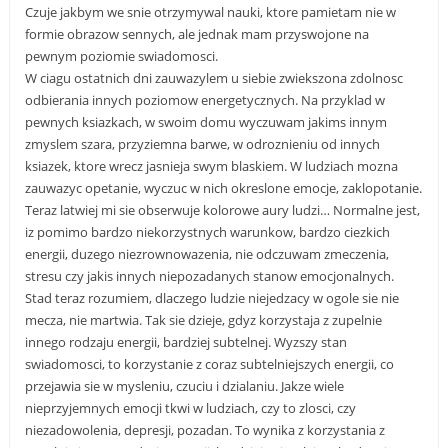
Czuje jakbym we snie otrzymywal nauki, ktore pamietam nie w
formie obrazow sennych, ale jednak mam przyswojone na
pewnym poziomie swiadomosci.
W ciagu ostatnich dni zauwazylem u siebie zwiekszona zdolnosc
odbierania innych poziomow energetycznych. Na przyklad w
pewnych ksiazkach, w swoim domu wyczuwam jakims innym
zmyslem szara, przyziemna barwe, w odroznieniu od innych
ksiazek, ktore wrecz jasnieja swym blaskiem. W ludziach mozna
zauwazyc opetanie, wyczuc w nich okreslone emocje, zaklopotanie.
Teraz latwiej mi sie obserwuje kolorowe aury ludzi… Normalne jest,
iz pomimo bardzo niekorzystnych warunkow, bardzo ciezkich
energii, duzego niezrownowazenia, nie odczuwam zmeczenia,
stresu czy jakis innych niepozadanych stanow emocjonalnych.
Stad teraz rozumiem, dlaczego ludzie niejedzacy w ogole sie nie
mecza, nie martwia. Tak sie dzieje, gdyz korzystaja z zupelnie
innego rodzaju energii, bardziej subtelnej. Wyzszy stan
swiadomosci, to korzystanie z coraz subtelniejszych energii, co
przejawia sie w mysleniu, czuciu i dzialaniu. Jakze wiele
nieprzyjemnych emocji tkwi w ludziach, czy to zlosci, czy
niezadowolenia, depresji, pozadan. To wynika z korzystania z