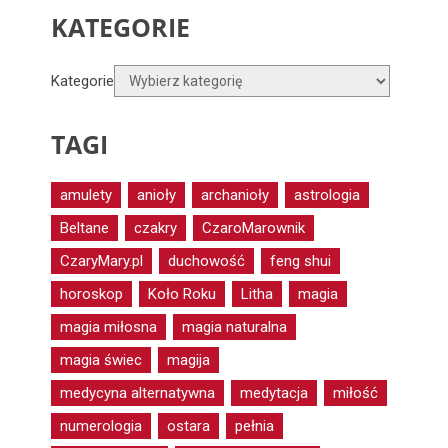
KATEGORIE
Kategorie
TAGI
amulety
anioły
archanioły
astrologia
Beltane
czakry
CzaroMarownik
CzaryMary.pl
duchowość
feng shui
horoskop
Koło Roku
Litha
magia
magia miłosna
magia naturalna
magia świec
magija
medycyna alternatywna
medytacja
miłość
numerologia
ostara
pełnia