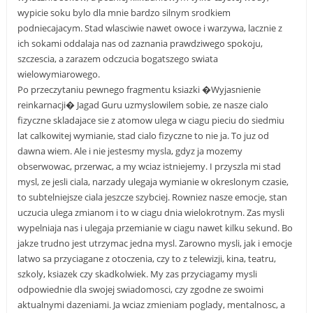
wypicie soku bylo dla mnie bardzo silnym srodkiem
podniecajacym. Stad wlasciwie nawet owoce i warzywa, lacznie z
ich sokami oddalaja nas od zaznania prawdziwego spokoju,
szczescia, a zarazem odczucia bogatszego swiata
wielowymiarowego.
Po przeczytaniu pewnego fragmentu ksiazki �Wyjasnienie
reinkarnacji� Jagad Guru uzmyslowilem sobie, ze nasze cialo
fizyczne skladajace sie z atomow ulega w ciagu pieciu do siedmiu
lat calkowitej wymianie, stad cialo fizyczne to nie ja. To juz od
dawna wiem. Ale i nie jestesmy mysla, gdyz ja mozemy
obserwowac, przerwac, a my wciaz istniejemy. I przyszla mi stad
mysl, ze jesli ciala, narzady ulegaja wymianie w okreslonym czasie,
to subtelniejsze ciala jeszcze szybciej. Rowniez nasze emocje, stan
uczucia ulega zmianom i to w ciagu dnia wielokrotnym. Zas mysli
wypelniaja nas i ulegaja przemianie w ciagu nawet kilku sekund. Bo
jakze trudno jest utrzymac jedna mysl. Zarowno mysli, jak i emocje
latwo sa przyciagane z otoczenia, czy to z telewizji, kina, teatru,
szkoly, ksiazek czy skadkolwiek. My zas przyciagamy mysli
odpowiednie dla swojej swiadomosci, czy zgodne ze swoimi
aktualnymi dazeniami. Ja wciaz zmieniam poglady, mentalnosc, a