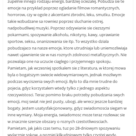
zupelnie innego rodzaju energii, bardziej ociezalej. Pobudza sie te
emocje na przyklad poprzez ogladanie filmow romantycznych,
horrorow, czy w ogole z akcentami zbrodni, leku, smutku. Emocje
takie wzbudzane sa rowniez poprzez sluchanie ostrej,
nadpobudliwej muzyki. Poprzez odzywianie sie ciezszymi
pokarmami, spozywanie alkoholu, nikotyny, kawy, uprawianie
sportow, seksu, onanizowania sie itp. To wszystko dziala
pobudzajaco na nasze emocje, ktore utrudniaja lub uniemozliwiaja
nawet ujawnienie sie w nas roznych zdolnosci metafizycznych. Nie
pozwalaja one na uczucie ciaglego i przyjemnego spokoju.
Pamietam, jak wczesniej spotkalem sie z literatura, w ktorej mowa
byla o bogatszym swiecie wielowymiarowym, jednak mozliwym
podczas wyciszenia swych emocji. Bylo to dla mnie trudne do
pojecia, gdyz korzystalem wtedy tylko z jednego aspektu
rzeczywistosci. Teraz pomimo braku potrzeby pobudzania swych
emocji, moj swiat nie jest pusty, ubogi, ale wrecz jeszcze bardziej
bogaty. Jestem usatysfakcjonowany, gdyz swiadomoscia siegam w
inne wymiary. Moja energia, swiadomosc moze teraz rozlewac sie
w znacznie szersze obszary o roznych czestotliwosciach.
Pamietam, jak jakis czas temu, tuz po 28-dniowym spozywaniu
wylacznie sokow, a pozniej kilkudniowym tylko czystej wody,