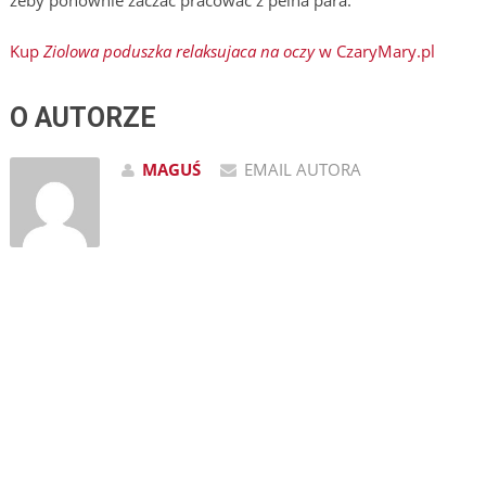
zeby ponownie zaczac pracowac z pelna para.
Kup
Ziolowa poduszka relaksujaca na oczy
w CzaryMary.pl
O AUTORZE
MAGUŚ
EMAIL AUTORA