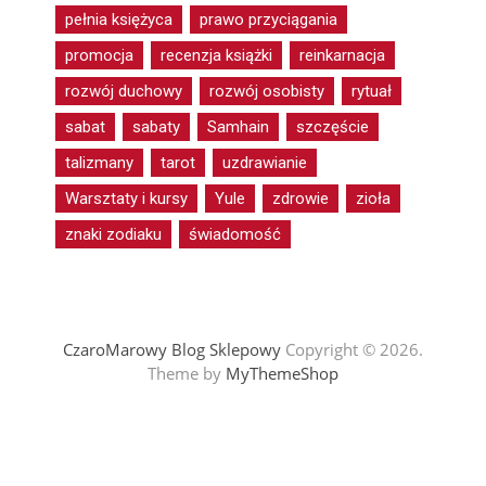
pełnia księżyca
prawo przyciągania
promocja
recenzja książki
reinkarnacja
rozwój duchowy
rozwój osobisty
rytuał
sabat
sabaty
Samhain
szczęście
talizmany
tarot
uzdrawianie
Warsztaty i kursy
Yule
zdrowie
zioła
znaki zodiaku
świadomość
CzaroMarowy Blog Sklepowy
Copyright © 2026.
Theme by
MyThemeShop