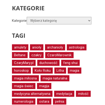
KATEGORIE
Kategorie
TAGI
amulety
anioły
archanioły
astrologia
Beltane
czakry
CzaroMarownik
CzaryMary.pl
duchowość
feng shui
horoskop
Koło Roku
Litha
magia
magia miłosna
magia naturalna
magia świec
magija
medycyna alternatywna
medytacja
miłość
numerologia
ostara
pełnia