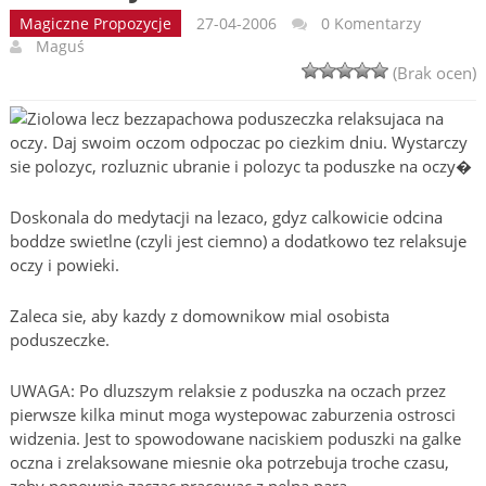
Magiczne Propozycje
27-04-2006
0 Komentarzy
Maguś
(Brak ocen)
Ziolowa lecz bezzapachowa poduszeczka relaksujaca na
oczy. Daj swoim oczom odpoczac po ciezkim dniu. Wystarczy
sie polozyc, rozluznic ubranie i polozyc ta poduszke na oczy�
Doskonala do medytacji na lezaco, gdyz calkowicie odcina
boddze swietlne (czyli jest ciemno) a dodatkowo tez relaksuje
oczy i powieki.
Zaleca sie, aby kazdy z domownikow mial osobista
poduszeczke.
UWAGA: Po dluzszym relaksie z poduszka na oczach przez
pierwsze kilka minut moga wystepowac zaburzenia ostrosci
widzenia. Jest to spowodowane naciskiem poduszki na galke
oczna i zrelaksowane miesnie oka potrzebuja troche czasu,