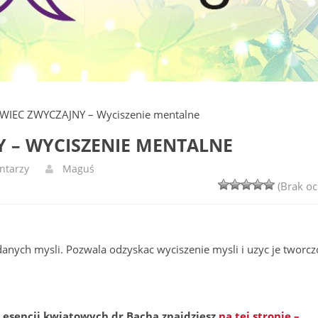
IEC ZWYCZAJNY – Wyciszenie mentalne
 – WYCISZENIE MENTALNE
ntarzy
Maguś
(Brak oc
adanych mysli. Pozwala odzyskac wyciszenie mysli i uzyc je tworcz
a esencji kwiatowych dr Bacha znajdziesz
na tej stronie –