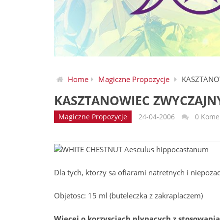
Home
Magiczne Propozycje
KASZTANOW
KASZTANOWIEC ZWYCZAJNY
Magiczne Propozycje
24-04-2006
0 Kome
WHITE CHESTNUT Aesculus hippocastanum
Dla tych, ktorzy sa ofiarami natretnych i niepoz
Objetosc: 15 ml (buteleczka z zakraplaczem)
Wiecej o korzysciach plynacych z stosowani