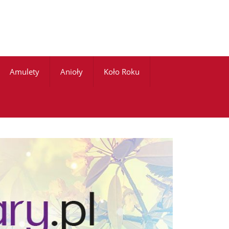
Amulety
Anioły
Koło Roku