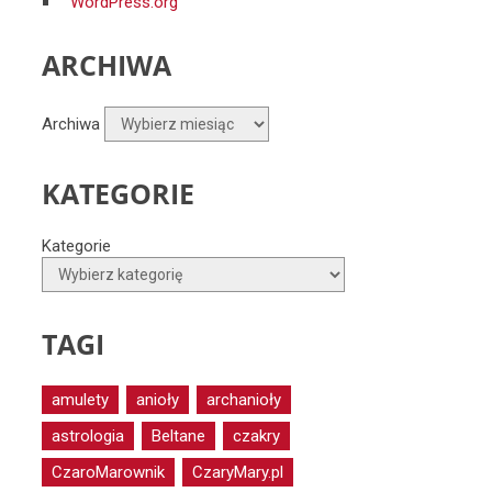
WordPress.org
ARCHIWA
Archiwa
KATEGORIE
Kategorie
TAGI
amulety
anioły
archanioły
astrologia
Beltane
czakry
CzaroMarownik
CzaryMary.pl