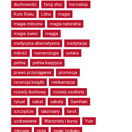
duchowość
feng shui
horoskop
Koło Roku
Litha
magia
magia miłosna
magia naturalna
magia świec
magija
medycyna alternatywna
medytacja
miłość
numerologia
ostara
pełnia
pełnia księżyca
prawo przyciągania
promocja
recenzja książki
reinkarnacja
rozwój duchowy
rozwój osobisty
rytuał
sabat
sabaty
Samhain
szczęście
talizmany
tarot
uzdrawianie
Warsztaty i kursy
Yule
zdrowie
zioła
znaki zodiaku