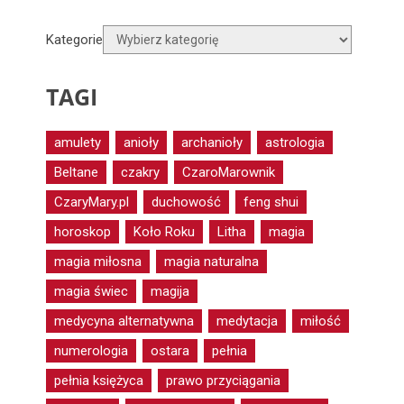
Kategorie
TAGI
amulety
anioły
archanioły
astrologia
Beltane
czakry
CzaroMarownik
CzaryMary.pl
duchowość
feng shui
horoskop
Koło Roku
Litha
magia
magia miłosna
magia naturalna
magia świec
magija
medycyna alternatywna
medytacja
miłość
numerologia
ostara
pełnia
pełnia księżyca
prawo przyciągania