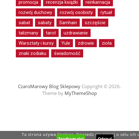
promocja
recenzja książki
reinkarnacja
rozwój duchowy
rozwój osobisty
rytuał
sabat
sabaty
Samhain
szczęście
talizmany
tarot
uzdrawianie
Warsztaty i kursy
Yule
zdrowie
zioła
znaki zodiaku
świadomość
CzaroMarowy Blog Sklepowy
Copyright © 2026.
Theme by
MyThemeShop
Ta strona używa Cookies. Dowiedz się więcej o celu ich
Zgadzam się!
Odrzuć