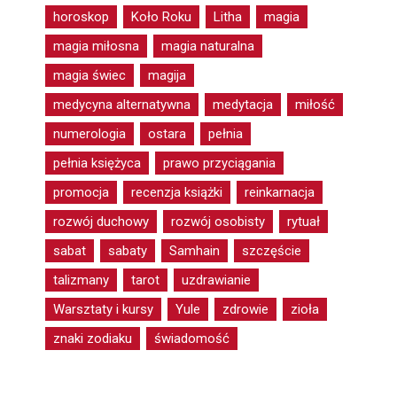
horoskop
Koło Roku
Litha
magia
magia miłosna
magia naturalna
magia świec
magija
medycyna alternatywna
medytacja
miłość
numerologia
ostara
pełnia
pełnia księżyca
prawo przyciągania
promocja
recenzja książki
reinkarnacja
rozwój duchowy
rozwój osobisty
rytuał
sabat
sabaty
Samhain
szczęście
talizmany
tarot
uzdrawianie
Warsztaty i kursy
Yule
zdrowie
zioła
znaki zodiaku
świadomość