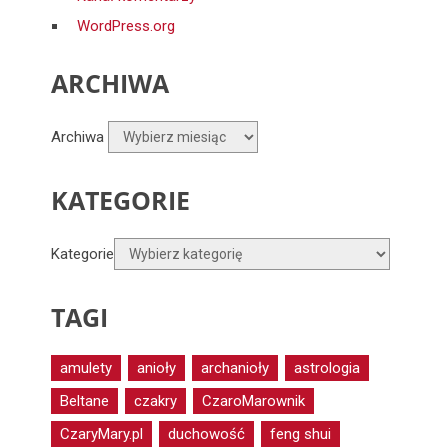
WordPress.org
ARCHIWA
Archiwa
KATEGORIE
Kategorie
TAGI
amulety
anioły
archanioły
astrologia
Beltane
czakry
CzaroMarownik
CzaryMary.pl
duchowość
feng shui