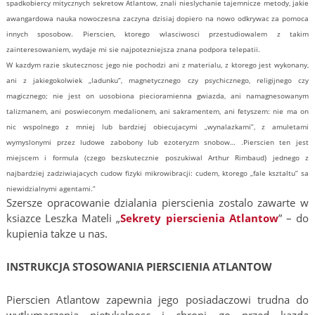
spadkobiercy mitycznych sekretow Atlantow, znali nieslychanie tajemnicze metody, jakie
awangardowa nauka nowoczesna zaczyna dzisiaj dopiero na nowo odkrywac za pomoca
innych sposobow. Pierscien, ktorego wlasciwosci przestudiowalem z takim
zainteresowaniem, wydaje mi sie najpotezniejsza znana podpora telepatii.
W kazdym razie skutecznosc jego nie pochodzi ani z materialu, z ktorego jest wykonany,
ani z jakiegokolwiek „ladunku”, magnetycznego czy psychicznego, religijnego czy
magicznego; nie jest on uosobiona piecioramienna gwiazda, ani namagnesowanym
talizmanem, ani poswieconym medalionem, ani sakramentem, ani fetyszem: nie ma on
nic wspolnego z mniej lub bardziej obiecujacymi „wynalazkami”, z amuletami
wymyslonymi przez ludowe zabobony lub ezoteryzm snobow… .Pierscien ten jest
miejscem i formula (czego bezskutecznie poszukiwal Arthur Rimbaud) jednego z
najbardziej zadziwiajacych cudow fizyki mikrowibracji: cudem, ktorego „fale ksztaltu” sa
niewidzialnymi agentami.”
Szersze opracowanie dzialania pierscienia zostalo zawarte w
ksiazce Leszka Mateli „
Sekrety pierscienia Atlantow
” – do
kupienia takze u nas.
INSTRUKCJA STOSOWANIA PIERSCIENIA ATLANTOW
Pierscien Atlantow zapewnia jego posiadaczowi trudna do