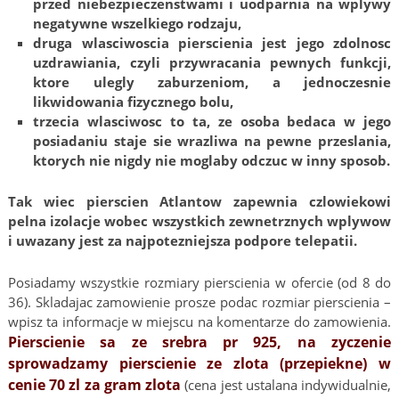
przed niebezpieczenstwami i uodparnia na wplywy
negatywne wszelkiego rodzaju,
druga wlasciwoscia pierscienia jest jego zdolnosc
uzdrawiania, czyli przywracania pewnych funkcji,
ktore ulegly zaburzeniom, a jednoczesnie
likwidowania fizycznego bolu,
trzecia wlasciwosc to ta, ze osoba bedaca w jego
posiadaniu staje sie wrazliwa na pewne przeslania,
ktorych nie nigdy nie moglaby odczuc w inny sposob.
Tak wiec pierscien Atlantow zapewnia czlowiekowi
pelna izolacje wobec wszystkich zewnetrznych wplywow
i uwazany jest za najpotezniejsza podpore telepatii.
Posiadamy wszystkie rozmiary pierscienia w ofercie (od 8 do
36). Skladajac zamowienie prosze podac rozmiar pierscienia –
wpisz ta informacje w miejscu na komentarze do zamowienia.
Pierscienie sa ze srebra pr 925, na zyczenie
sprowadzamy pierscienie ze zlota (przepiekne) w
cenie 70 zl za gram zlota
(cena jest ustalana indywidualnie,