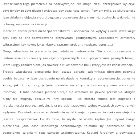
„Wlasciwosci tego pierscienia sa nadzwyczajne. Nie moge ich tu szczegolowo wyliczyc,
gdyz byloby to zbyt dlugie i wykraczaloby poza nasz temat. Powiem tylko, ze skutecznosc
jego dzialania objawia sie z druzgocaca oczywistoscia w trzech dziedzinach: w dziedzinie
ochrony, uzdrawiania i intuicji.
Pierscien chroni przed niebezpieczenstwami i uodparnia na wplywy i uroki wszelkiego
typu (czy sa one spowodowane przyczynami geofizycznymi, zakloceniami atmosfery
wibracyjnej, czy nawet jakas klatwa, czarami, urokiem, magiczna agresja…).
Druga wlasciwoscia pierscienia jest zdolnosc uzdrawiania. Nie chodzi oczywiscie o
uzdrawianie zaburzen czy ran czysto organicznych, ale o przywracanie pewnych funkcji,
ktore ulegly zaburzeniom, jak rowniez o zlikwidowanie bolu, ktory jest ich konsekwencja.
Trzecia wlasciwosc pierscienia jest jeszcze bardziej tajemnicza; pierscien pozwala
osobie bedacej w jego posiadaniu na niezbadane kontakty z rzeczywistoscia, odnosnie
ktorej, jak do tej pory, jedynie zjawiska metafizyczne dostarczyly nam nielicznych
informacji. Osoba noszaca pierscien staje sie wrazliwa na pewne przeslania, ktorych
nigdy nie moglyby odczuc w inny sposob – co zreszta trudno jest pogodzic z
nietykalnoscia poprzez izolacje, jaka pierscien zapewnia wobec wszystkich zewnetrznych
wplywow. Doswiadczenia w tej dziedzinie nadal trwaja i z pewnoscia czeka nas niejedna
jeszcze niespodzianka. Co do mnie, to mysle, ze wielki kaplan Jua uzywal swego
pierscienia, jako dosc osobliwego bezkablowego telefonu, by porozumiec sie z
pozostalymi czlonkami tego samego wtajemniczenia. Kaplani faraonow, z pewnoscia