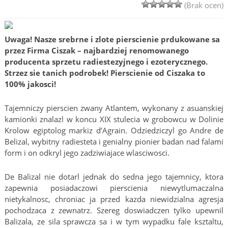
(Brak ocen)
Uwaga! Nasze srebrne i zlote pierscienie prdukowane sa
przez Firma Ciszak – najbardziej renomowanego
producenta sprzetu radiestezyjnego i ezoterycznego.
Strzez sie tanich podrobek! Pierscienie od Ciszaka to
100% jakosci!
Tajemniczy pierscien zwany Atlantem, wykonany z asuanskiej
kamionki znalazl w koncu XIX stulecia w grobowcu w Dolinie
Krolow egiptolog markiz d’Agrain. Odziedziczyl go Andre de
Belizal, wybitny radiesteta i genialny pionier badan nad falami
form i on odkryl jego zadziwiajace wlasciwosci.
De Balizal nie dotarl jednak do sedna jego tajemnicy, ktora
zapewnia posiadaczowi pierscienia niewytlumaczalna
nietykalnosc, chroniac ja przed kazda niewidzialna agresja
pochodzaca z zewnatrz. Szereg doswiadczen tylko upewnil
Balizala, ze sila sprawcza sa i w tym wypadku fale ksztaltu,