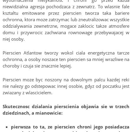
wytlumaczenia nietykalnosc i chroni go przed kazda
niewidzialna agresja pochodzaca z zewnatrz. To wlasnie fale
ksztaltu emitowane przez pierscien tworza taka bariere
ochronna, ktora moze zatrzymac lub zneutralizowac wszystkie
oddzialywania zewnetrzne, mogace zaklocic takze atmosfere
domu i przywrocic zachwiana rownowage przebywajacej w
niej osoby.
Pierscien Atlantow tworzy wokol ciala energetyczna tarcze
ochronna, a osoby noszace ten pierscien sa mniej wrazliwe na
choroby i czuja sie znacznie lepiej.
Pierscien moze byc noszony na dowolnym palcu kazdej reki
nie nalezy go odstepowac innej osobie, gdyz od poczatku jest
zwiazany z wlascicielem.
Skutecznosc dzialania pierscienia objawia sie w trzech
dziedzinach, a mianowicie:
pierwsza to ta, ze pierscien chroni jego posiadacza