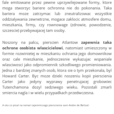
fale emitowane przez pewne uprzywilejowane formy, ktore
moga stworzyc bariere ochronna nie do pokonania. Taka
bariera moze zatrzymac lub zneutralizowac wszystkie
oddzialywania zewnetrzne, mogace zaklocic atmosfere domu,
mieszkania, firmy, czy rownowage (zdrowie, powodzenie,
szczescie) przebywajacej tam osoby.
Noszony na palcu, pierscien Atlantow
zapewnia taka
ochrone osobista wlascicielowi
, natomiast umieszczony w
formie rozwinietej w mieszkaniu ochrania jego domownikow
oraz cale mieszkanie, jednoczesnie wykazujac wspaniale
wlasciwosci jako odpromiennik szkodliwego promieniowania.
Jedna z bardziej znanych osob, ktora sie o tym przekonala, byl
Howard Carter. Byc moze dzieki noszeniu kopii pierscienia
Carter jako jedyny wyprawy penetrujacej grobowiec
Tutenchamona dozyl sedziwego wieku. Pozostali zmarli
smiercia nagla i w wielu przypadkach przedwczesna.
A oto co pisal na temat tajemniczego pierscienia sam Andre de Belizal: