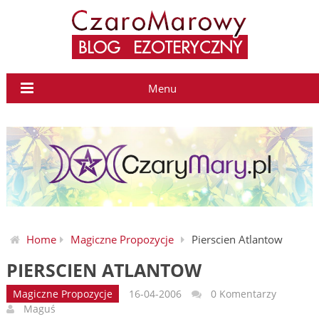
Menu
Home
Magiczne Propozycje
Pierscien Atlantow
PIERSCIEN ATLANTOW
Magiczne Propozycje
16-04-2006
0 Komentarzy
Maguś