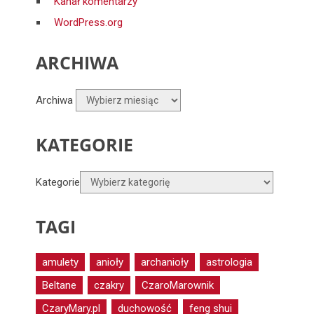
Kanał komentarzy
WordPress.org
ARCHIWA
Archiwa
KATEGORIE
Kategorie
TAGI
amulety
anioły
archanioły
astrologia
Beltane
czakry
CzaroMarownik
CzaryMary.pl
duchowość
feng shui