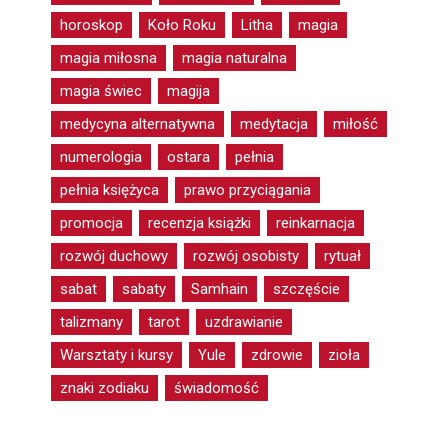
horoskop
Koło Roku
Litha
magia
magia miłosna
magia naturalna
magia świec
magija
medycyna alternatywna
medytacja
miłość
numerologia
ostara
pełnia
pełnia księżyca
prawo przyciągania
promocja
recenzja książki
reinkarnacja
rozwój duchowy
rozwój osobisty
rytuał
sabat
sabaty
Samhain
szczęście
talizmany
tarot
uzdrawianie
Warsztaty i kursy
Yule
zdrowie
zioła
znaki zodiaku
świadomość