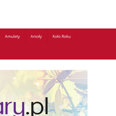
Amulety
Anioły
Koło Roku