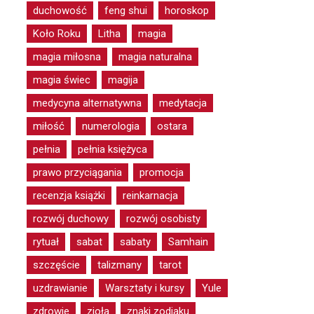
duchowość
feng shui
horoskop
Koło Roku
Litha
magia
magia miłosna
magia naturalna
magia świec
magija
medycyna alternatywna
medytacja
miłość
numerologia
ostara
pełnia
pełnia księżyca
prawo przyciągania
promocja
recenzja książki
reinkarnacja
rozwój duchowy
rozwój osobisty
rytuał
sabat
sabaty
Samhain
szczęście
talizmany
tarot
uzdrawianie
Warsztaty i kursy
Yule
zdrowie
zioła
znaki zodiaku