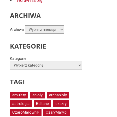
WordPress.org
ARCHIWA
Archiwa
KATEGORIE
Kategorie
TAGI
amulety
anioły
archanioły
astrologia
Beltane
czakry
CzaroMarownik
CzaryMary.pl