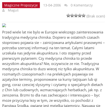
Magiczne Propozycje
13-04-2006
0 Komentarzy
Maguś
(Brak ocen)
Przed wiele lat nie bylo w Europie wiekszego zainteresowania
tradycyjna medycyna chinska. Dopiero w ostatnich czasach
stopniowo pojawia sie – zainicjowana artykulami prasowymi –
potrzeba szerszej informacji na ten temat. Calymi latami
urzekala nas jedynie akupunktura. I oto stajemy przed
pierwszym pytaniem: Czy medycyna chinska to przede
wszystkim akupunktura? Nie, oczywiscie ze nie. Tradycyjna
medycyna chinska to duzo wiecej niz tylko akupunktura. W
rozmaitych czasopismach i na prelekcjach pojawiaja sie
azjatyckie terminy, proponowane sa kursy taijiquan lub qi
gong, coraz czesciej slyszymy i czytamy o specjalnych dietach
z Chin lub cudownych, wzmacniajacych herbatkach, jak np. z
zenszenia. Brzmi to dla nas zachecajaco i interesujaco – byc
moze przyczyna lezy w tym, ze wszystko, co pochodzi z
Panstwa Srodka, owiane jest mgielka tajemnicy. Nasuwa sie