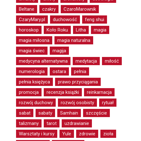
Beltane
czakry
CzaroMarownik
CzaryMary.pl
duchowość
feng shui
horoskop
Koło Roku
Litha
magia
magia miłosna
magia naturalna
magia świec
magija
medycyna alternatywna
medytacja
miłość
numerologia
ostara
pełnia
pełnia księżyca
prawo przyciągania
promocja
recenzja książki
reinkarnacja
rozwój duchowy
rozwój osobisty
rytuał
sabat
sabaty
Samhain
szczęście
talizmany
tarot
uzdrawianie
Warsztaty i kursy
Yule
zdrowie
zioła