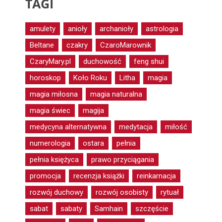
TAGI
amulety
anioły
archanioły
astrologia
Beltane
czakry
CzaroMarownik
CzaryMary.pl
duchowość
feng shui
horoskop
Koło Roku
Litha
magia
magia miłosna
magia naturalna
magia świec
magija
medycyna alternatywna
medytacja
miłość
numerologia
ostara
pełnia
pełnia księżyca
prawo przyciągania
promocja
recenzja książki
reinkarnacja
rozwój duchowy
rozwój osobisty
rytuał
sabat
sabaty
Samhain
szczęście