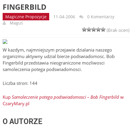
FINGERBILD
Magiczne Propozycje
11-04-2006
0 Komentarzy
Maguś
(Brak ocen)
W kazdym, najmniejszym przejawie dzialania naszego
organizmu aktywny udzial bierze podswiadomosc. Bob
Fingerbild przedstawia nieograniczone mozliwosci
samoleczenia potega podswiadomosci.
Liczba stron: 144
Kup
Samoleczenie potega podswiadomosci – Bob Fingerbild
w
CzaryMary.pl
O AUTORZE