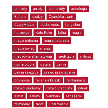
amulety
anioły
archanioły
astrologia
Beltane
czakry
CzaroMarownik
CzaryMary.pl
duchowość
feng shui
horoskop
Koło Roku
Litha
magia
magia miłosna
magia naturalna
magia świec
magija
medycyna alternatywna
medytacja
miłość
numerologia
ostara
pełnia
pełnia księżyca
prawo przyciągania
promocja
recenzja książki
reinkarnacja
rozwój duchowy
rozwój osobisty
rytuał
sabat
sabaty
Samhain
szczęście
talizmany
tarot
uzdrawianie