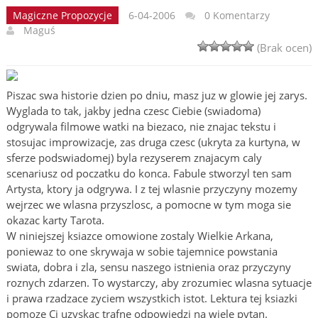
Magiczne Propozycje
6-04-2006
0 Komentarzy
Maguś
(Brak ocen)
Piszac swa historie dzien po dniu, masz juz w glowie jej zarys.
Wyglada to tak, jakby jedna czesc Ciebie (swiadoma)
odgrywala filmowe watki na biezaco, nie znajac tekstu i
stosujac improwizacje, zas druga czesc (ukryta za kurtyna, w
sferze podswiadomej) byla rezyserem znajacym caly
scenariusz od poczatku do konca. Fabule stworzyl ten sam
Artysta, ktory ja odgrywa. I z tej wlasnie przyczyny mozemy
wejrzec we wlasna przyszlosc, a pomocne w tym moga sie
okazac karty Tarota.
W niniejszej ksiazce omowione zostaly Wielkie Arkana,
poniewaz to one skrywaja w sobie tajemnice powstania
swiata, dobra i zla, sensu naszego istnienia oraz przyczyny
roznych zdarzen. To wystarczy, aby zrozumiec wlasna sytuacje
i prawa rzadzace zyciem wszystkich istot. Lektura tej ksiazki
pomoze Ci uzyskac trafne odpowiedzi na wiele pytan.