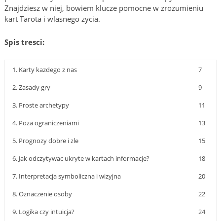
Znajdziesz w niej, bowiem klucze pomocne w zrozumieniu
kart Tarota i wlasnego zycia.
Spis tresci:
1. Karty kazdego z nas
7
2. Zasady gry
9
3. Proste archetypy
11
4. Poza ograniczeniami
13
5. Prognozy dobre i zle
15
6. Jak odczytywac ukryte w kartach informacje?
18
7. Interpretacja symboliczna i wizyjna
20
8. Oznaczenie osoby
22
9. Logika czy intuicja?
24