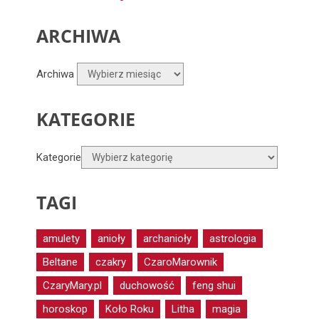
ARCHIWA
Archiwa
KATEGORIE
Kategorie
TAGI
amulety
anioły
archanioły
astrologia
Beltane
czakry
CzaroMarownik
CzaryMary.pl
duchowość
feng shui
horoskop
Koło Roku
Litha
magia