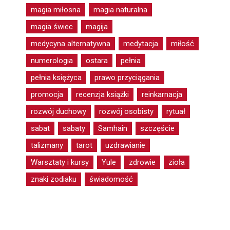
magia miłosna
magia naturalna
magia świec
magija
medycyna alternatywna
medytacja
miłość
numerologia
ostara
pełnia
pełnia księżyca
prawo przyciągania
promocja
recenzja książki
reinkarnacja
rozwój duchowy
rozwój osobisty
rytuał
sabat
sabaty
Samhain
szczęście
talizmany
tarot
uzdrawianie
Warsztaty i kursy
Yule
zdrowie
zioła
znaki zodiaku
świadomość