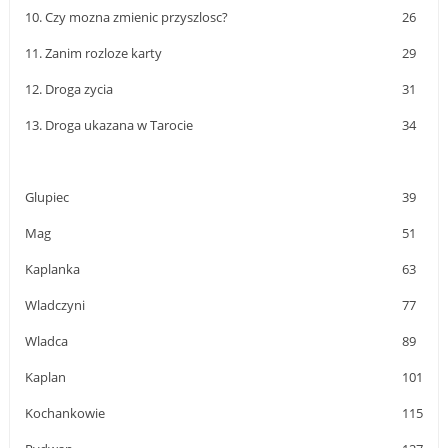
10. Czy mozna zmienic przyszlosc?
26
11. Zanim rozloze karty
29
12. Droga zycia
31
13. Droga ukazana w Tarocie
34
Glupiec
39
Mag
51
Kaplanka
63
Wladczyni
77
Wladca
89
Kaplan
101
Kochankowie
115