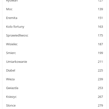
Rydwan
127
Moc
139
Eremita
151
Kolo fortuny
163
Sprawiedliwosc
175
Wisielec
187
Smierc
199
Umiarkowanie
211
Diabel
225
Wieza
239
Gwiazda
253
Ksiezyc
267
Slonce
279