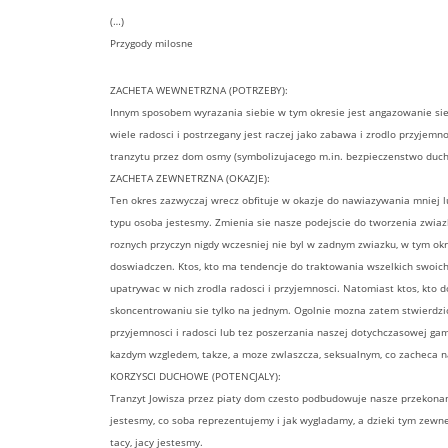
(…)
Przygody milosne
ZACHETA WEWNETRZNA (POTRZEBY):
Innym sposobem wyrazania siebie w tym okresie jest angazowanie sie
wiele radosci i postrzegany jest raczej jako zabawa i zrodlo przyjemno
tranzytu przez dom osmy (symbolizujacego m.in. bezpieczenstwo duch
ZACHETA ZEWNETRZNA (OKAZJE):
Ten okres zazwyczaj wrecz obfituje w okazje do nawiazywania mniej l
typu osoba jestesmy. Zmienia sie nasze podejscie do tworzenia zwiazk
roznych przyczyn nigdy wczesniej nie byl w zadnym zwiazku, w tym o
doswiadczen. Ktos, kto ma tendencje do traktowania wszelkich swoic
upatrywac w nich zrodla radosci i przyjemnosci. Natomiast ktos, kto
skoncentrowaniu sie tylko na jednym. Ogolnie mozna zatem stwierdzic
przyjemnosci i radosci lub tez poszerzania naszej dotychczasowej ga
kazdym wzgledem, takze, a moze zwlaszcza, seksualnym, co zacheca n
KORZYSCI DUCHOWE (POTENCJALY):
Tranzyt Jowisza przez piaty dom czesto podbudowuje nasze przekonani
jestesmy, co soba reprezentujemy i jak wygladamy, a dzieki tym zewn
tacy, jacy jestesmy.