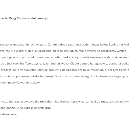
rzecia: Feng Shui – model rozwoju
ny tak w mieszkaniu jak i w zyciu. Zanim jednak zaczniesz podejmowac jakies konkretne krok
ejrzyj sie wokol siebie. Niezaleznie od tego, kto lub co mialo wplyw na ostateczny wyglad
i panuje w nim porzadek i swiezosc, a polki, biurka, szafy i szafki zawieraja wylacznie wazne 
akie jest rowniez Twoje zycie. Jezeli jednak wokol Ciebie panuje balagan, w szafach, na polka
szpargalow, a w powietrzu panuje zaduch, z pewnoscia ani takie mieszkanie, ani tym bardzie
gl to zmienic, poniewaz sztuka ta oferuje Ci mozliwosc swiadomego kontrolowania swego zycia 
utow i modyfikowanie brakow.
moze byc zastosowany jako remedium lub wzmacniacz, w zaleznosci od tego, czy potrzebny 
zna podzielic na kilka glownych grup:
ztalowe kule,