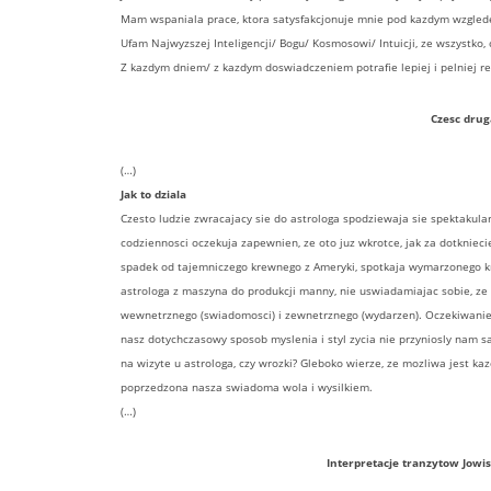
Mam wspaniala prace, ktora satysfakcjonuje mnie pod kazdym wzgled
Ufam Najwyzszej Inteligencji/ Bogu/ Kosmosowi/ Intuicji, ze wszystko,
Z kazdym dniem/ z kazdym doswiadczeniem potrafie lepiej i pelniej r
Czesc drug
(…)
Jak to dziala
Czesto ludzie zwracajacy sie do astrologa spodziewaja sie spektakula
codziennosci oczekuja zapewnien, ze oto juz wkrotce, jak za dotkniecie
spadek od tajemniczego krewnego z Ameryki, spotkaja wymarzonego kr
astrologa z maszyna do produkcji manny, nie uswiadamiajac sobie, ze
wewnetrznego (swiadomosci) i zewnetrznego (wydarzen). Oczekiwanie,
nasz dotychczasowy sposob myslenia i styl zycia nie przyniosly nam sat
na wizyte u astrologa, czy wrozki? Gleboko wierze, ze mozliwa jest ka
poprzedzona nasza swiadoma wola i wysilkiem.
(…)
Interpretacje tranzytow Jow