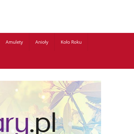
Amulety
Anioły
Koło Roku