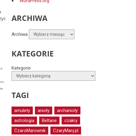
WordPress.org
a
ARCHIWA
zyc
Archiwa
KATEGORIE
Kategorie
to
em.
gie
TAGI
amulety
anioły
archanioły
astrologia
Beltane
czakry
CzaroMarownik
CzaryMary.pl