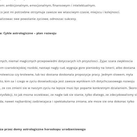
em: ambicjonalnym, emocjonalnym, finansowym i intelektualnym.
 co jest mi potrzebne otrzymuje zawsze we wlasciwym czasie, miejscu i kolejnosci.
ealizowac swe powolanie zyciowe, odnoszac sukcesy.
a: Cykle astrologiczne – plan rozwoju
rnych, niemal magicznych przepowiedni dotyczacych ich przyszlosci. Zyjac szara zwykloscia
m czarodziejskiej rozdzki, nastapi nagly cud, wygraja gore pieniedzy na loterii, albo dostana
olewicza czy krolewne, lub tez dostana doskonala propozycje pracy. Jednym slowem, myla
 to, kim sa i czego w zyciu doswiadczaja jest zawsze wynikiem ich dotychczasowego rozwoju
 ze cos zmieni sie w naszym zyciu na lepsze musi byc poparte konkretnym dzialaniem. Skoro
ysfakcji, to jak mozna oczekiwac, ze nagle tak sie stanie, tylko dlatego, ze zdecydowalismy s
zda, nawet najbardziej zadziwiajaca i spektakularna zmiana, ale moze sie ona dokonac tylko
isza przez domy astrologiczne horoskopu urodzeniowego