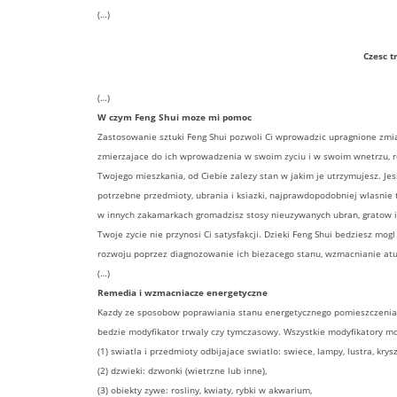
(…)
Czesc t
(…)
W czym Feng Shui moze mi pomoc
Zastosowanie sztuki Feng Shui pozwoli Ci wprowadzic upragnione zmia
zmierzajace do ich wprowadzenia w swoim zyciu i w swoim wnetrzu, roz
Twojego mieszkania, od Ciebie zalezy stan w jakim je utrzymujesz. Jesl
potrzebne przedmioty, ubrania i ksiazki, najprawdopodobniej wlasnie t
w innych zakamarkach gromadzisz stosy nieuzywanych ubran, gratow i 
Twoje zycie nie przynosi Ci satysfakcji. Dzieki Feng Shui bedziesz mo
rozwoju poprzez diagnozowanie ich biezacego stanu, wzmacnianie at
(…)
Remedia i wzmacniacze energetyczne
Kazdy ze sposobow poprawiania stanu energetycznego pomieszczenia 
bedzie modyfikator trwaly czy tymczasowy. Wszystkie modyfikatory mo
(1) swiatla i przedmioty odbijajace swiatlo: swiece, lampy, lustra, krys
(2) dzwieki: dzwonki (wietrzne lub inne),
(3) obiekty zywe: rosliny, kwiaty, rybki w akwarium,