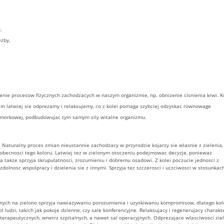
,
ezby,
nie procesow fizycznych zachodzacych w naszym organizmie, np. obnizenie cisnienia krwi. K
em latwiej sie odprezamy i relaksujemy, co z kolei pomaga szybciej odzyskac rownowage
 komorkowej, podbudowujac tym samym sily witalne organizmu.
. Naturalny proces zmian nieustannie zachodzacy w przyrodzie kojarzy sie wlasnie z zielenia,
obecnosci tego koloru. Latwiej tez w zielonym otoczeniu podejmowac decyzje, poniewaz
 a takze sprzyja skrupulatnosci, zrozumieniu i dobremu osadowi. Z kolei poczucie jednosci z
olnosc wspolpracy i dzielenia sie z innymi. Sprzyja tez szczerosci i uczciwosci w stosunkac
ych na zielono sprzyja nawiazywaniu porozumienia i uzyskiwaniu kompromisow, dlatego kol
 ludzi, takich jak pokoje dzienne, czy sale konferencyjne. Relaksujacy i regenerujacy charakt
 terapeutycznych, wnetrz szpitalnych, a nawet sal operacyjnych. Odprezajace wlasciwosci zie