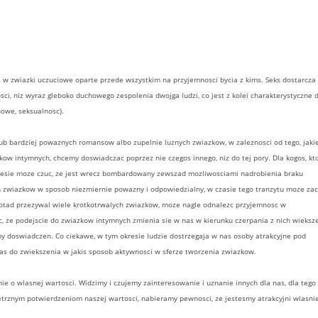
 w zwiazki uczuciowe oparte przede wszystkim na przyjemnosci bycia z kims. Seks dostarcza
sci, niz wyraz gleboko duchowego zespolenia dwojga ludzi, co jest z kolei charakterystyczne 
owe, seksualnosc).
ub bardziej powaznych romansow albo zupelnie luznych zwiazkow, w zaleznosci od tego, jaki
ow intymnych, chcemy doswiadczac poprzez nie czegos innego, niz do tej pory. Dla kogos, kt
kresie moze czuc, ze jest wrecz bombardowany zewszad mozliwosciami nadrobienia braku
h zwiazkow w sposob niezmiernie powazny i odpowiedzialny, w czasie tego tranzytu moze za
 dotad przezywal wiele krotkotrwalych zwiazkow, moze nagle odnalezc przyjemnosc w
, ze podejscie do zwiazkow intymnych zmienia sie w nas w kierunku czerpania z nich wieksze
my doswiadczen. Co ciekawe, w tym okresie ludzie dostrzegaja w nas osoby atrakcyjne pod
as do zwiekszenia w jakis sposob aktywnosci w sferze tworzenia zwiazkow.
e o wlasnej wartosci. Widzimy i czujemy zainteresowanie i uznanie innych dla nas, dla tego
etrznym potwierdzeniom naszej wartosci, nabieramy pewnosci, ze jestesmy atrakcyjni wlasni