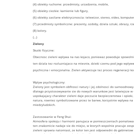
(4) obiekty ruchome: przedmioty, urzadzenia, mobile,
(5) obiekty ciezkie: kamienie lub figury,
(6) obiekty zasilane elektrycznoscia: telewizor, stereo, video, komputer
(7) przedmioty symboliczne: prezenty, ozdoby, dziela sztuki, obrazy, rz
(8) kolory.
(…)
Zielony
Skutki fizyczne:
Obecnosc zieleni wplywa na nas kojaco, poniewaz powoduje spowolnie
ten dziala tez rozluzniajaco na miesnie, dzieki czemu pod jego wplyw
psychiczna i emocjonalna. Zielen aktywizuje tez proces regeneracji
Wplyw psychologiczny:
Zielony jest symbolem obfitosci natury i jej zdolnosci do samoodnowy
dlatego przystosowywanie sie do nowych warunkow jest latwiejsze w 
uspokajajacy charakter zieleni daje poczucie bezpieczenstwa i opieki,
natura, rowniez symbolizowane przez te barwe, korzystnie wplywa na zd
miedzyludzkich.
Zastosowanie w Feng Shui:
Atmosfera spokoju i harmonii panujaca w pomieszczeniach pomalowan
ten znakomicie nadaje sie do miejsc, w ktorych wspolnie pracuje zespol
zieleni sprawia natomiast, ze kolor ten jest odpowiedni do gabinetow