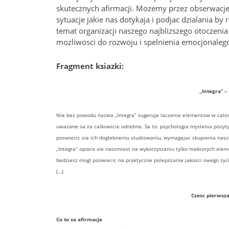
skutecznych afirmacji. Mozemy przez obserwacje
sytuacje jakie nas dotykaja i podjac dzialania by
temat organizacji naszego najblizszego otoczeni
mozliwosci do rozwoju i spelnienia emocjonale
Fragment ksiazki:
„Integra” –
Nie bez powodu nazwa „Integra” sugeruje laczenie elementow w calos
uwazane sa za calkowicie odrebne. Sa to: psychologia myslenia pozytyw
poswiecic sie ich doglebnemu studiowaniu, wymagajac skupienia nas
„Integra” opiera sie natomiast na wykorzystaniu tylko niektorych ele
bedziesz mogl poswiecic na praktyczne polepszanie jakosci swego zyci
(…)
Czesc pierwsz
Co to sa afirmacje