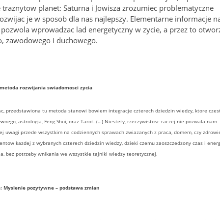
 traznytow planet: Saturna i Jowisza zrozumiec problematyczne
 rozwijac je w sposob dla nas najlepszy. Elementarne informacje n
a pozwola wprowadzac lad energetyczny w zycie, a przez to otwor
go, zawodowego i duchowego.
 metoda rozwijania swiadomosci zycia
c, przedstawiona tu metoda stanowi bowiem integracje czterech dziedzin wiedzy, ktore czes
nego, astrologia, Feng Shui, oraz Tarot. (…) Niestety, rzeczywistosc raczej nie pozwala nam
zej uwagi przede wszystkim na codziennych sprawach zwiazanych z praca, domem, czy zdrowi
mentow kazdej z wybranych czterech dziedzin wiedzy, dzieki czemu zaoszczedzony czas i ener
a, bez potrzeby wnikania we wszystkie tajniki wiedzy teoretycznej.
a: Myslenie pozytywne – podstawa zmian