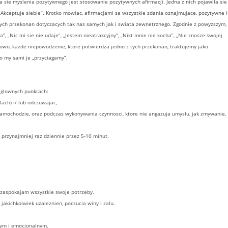
sie myslenia pozytywnego jest stosowanie pozytywnych afirmacji. Jedna z nich pojawila sie 
 „Akceptuje siebie”. Krotko mowiac, afirmacjami sa wszystkie zdania oznajmujace, pozytywne 
ch przekonan dotyczacych tak nas samych jak i swiata zewnetrznego. Zgodnie z powyzszym,
, „Nic mi sie nie udaje”, „Jestem nieatrakcyjny”, „Nikt mnie nie kocha”, „Nie znosze swojej
owo, kazde niepowodzenie, ktore potwierdza jedno z tych przekonan, traktujemy jako
to my sami je „przyciagamy”.
 glownych punktach:
lach) i/ lub odczuwajac,
 samochodzie, oraz podczas wykonywania czynnosci, ktore nie angazuja umyslu, jak zmywanie,
ak przynajmniej raz dziennie przez 5-10 minut.
 zaspokajam wszystkie swoje potrzeby.
jakichkolwiek uzaleznien, poczucia winy i zalu.
nym i emocjonalnym.