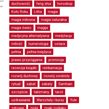
juz
duchowość
feng shui
horoskop
lub
Koło Roku
Litha
magia
magia miłosna
magia naturalna
magia świec
magija
medycyna alternatywna
medytacja
miłość
numerologia
ostara
pełnia
pełnia księżyca
prawo przyciągania
promocja
recenzja książki
reinkarnacja
rozwój duchowy
rozwój osobisty
rytuał
sabat
sabaty
Samhain
szczęście
talizmany
tarot
uzdrawianie
Warsztaty i kursy
Yule
zdrowie
zioła
znaki zodiaku