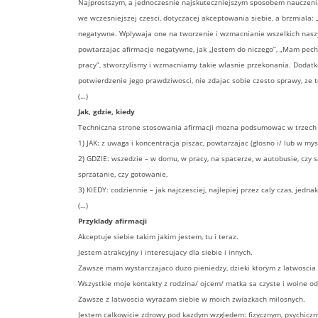
Najprostszym, a jednoczesnie najskuteczniejszym sposobem nauczenia 
we wczesniejszej czesci, dotyczacej akceptowania siebie, a brzmiala:
negatywne. Wplywaja one na tworzenie i wzmacnianie wszelkich naszy
powtarzajac afirmacje negatywne, jak „Jestem do niczego”, „Mam pecha”
pracy”, stworzylismy i wzmacniamy takie wlasnie przekonania. Dodatk
potwierdzenie jego prawdziwosci, nie zdajac sobie czesto sprawy, ze 
(…)
Jak, gdzie, kiedy
Techniczna strone stosowania afirmacji mozna podsumowac w trzech
1) JAK: z uwaga i koncentracja piszac, powtarzajac (glosno i/ lub w mys
2) GDZIE: wszedzie – w domu, w pracy, na spacerze, w autobusie, czy
sprzatanie, czy gotowanie,
3) KIEDY: codziennie – jak najczesciej, najlepiej przez caly czas, jedn
(…)
Przyklady afirmacji
Akceptuje siebie takim jakim jestem, tu i teraz.
Jestem atrakcyjny i interesujacy dla siebie i innych.
Zawsze mam wystarczajaco duzo pieniedzy, dzieki ktorym z latwoscia
Wszystkie moje kontakty z rodzina/ ojcem/ matka sa czyste i wolne od 
Zawsze z latwoscia wyrazam siebie w moich zwiazkach milosnych.
Jestem calkowicie zdrowy pod kazdym wzgledem: fizycznym, psychicz