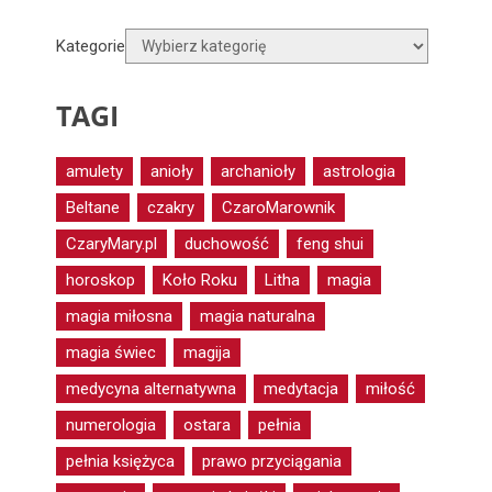
Kategorie
TAGI
amulety
anioły
archanioły
astrologia
Beltane
czakry
CzaroMarownik
CzaryMary.pl
duchowość
feng shui
horoskop
Koło Roku
Litha
magia
magia miłosna
magia naturalna
magia świec
magija
medycyna alternatywna
medytacja
miłość
numerologia
ostara
pełnia
pełnia księżyca
prawo przyciągania