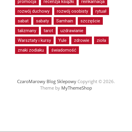
promocja
recenzja książki
reinkarnacja
rozwój duchowy
rozwój osobisty
rytuał
sabat
sabaty
Samhain
szczęście
talizmany
tarot
uzdrawianie
Warsztaty i kursy
Yule
zdrowie
zioła
znaki zodiaku
świadomość
CzaroMarowy Blog Sklepowy
Copyright © 2026.
Theme by
MyThemeShop