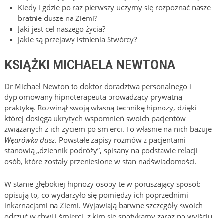
Kiedy i gdzie po raz pierwszy uczymy się rozpoznać nasze
bratnie dusze na Ziemi?
Jaki jest cel naszego życia?
Jakie są przejawy istnienia Stwórcy?
KSIĄŻKI MICHAELA NEWTONA
Dr Michael Newton to doktor doradztwa personalnego i
dyplomowany hipnoterapeuta prowadzący prywatną
praktykę. Rozwinął swoją własną technikę hipnozy, dzięki
której dosięga ukrytych wspomnień swoich pacjentów
związanych z ich życiem po śmierci. To właśnie na nich bazuje
Wędrówka dusz.
Powstałe zapisy rozmów z pacjentami
stanowią „dziennik podróży”, spisany na podstawie relacji
osób, które zostały przeniesione w stan nadświadomości.
W stanie głębokiej hipnozy osoby te w poruszający sposób
opisują to, co wydarzyło się pomiędzy ich poprzednimi
inkarnacjami na Ziemi. Wyjawiają barwne szczegóły swoich
odczuć w chwili śmierci, z kim się spotykamy zaraz po wyjściu