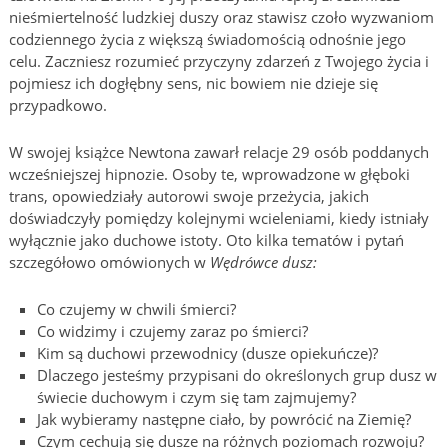
nieśmiertelność ludzkiej duszy oraz stawisz czoło wyzwaniom
codziennego życia z większą świadomością odnośnie jego
celu. Zaczniesz rozumieć przyczyny zdarzeń z Twojego życia i
pojmiesz ich dogłębny sens, nic bowiem nie dzieje się
przypadkowo.
W swojej książce Newtona zawarł relacje 29 osób poddanych
wcześniejszej hipnozie. Osoby te, wprowadzone w głęboki
trans, opowiedziały autorowi swoje przeżycia, jakich
doświadczyły pomiędzy kolejnymi wcieleniami, kiedy istniały
wyłącznie jako duchowe istoty. Oto kilka tematów i pytań
szczegółowo omówionych w
Wędrówce dusz:
Co czujemy w chwili śmierci?
Co widzimy i czujemy zaraz po śmierci?
Kim są duchowi przewodnicy (dusze opiekuńcze)?
Dlaczego jesteśmy przypisani do określonych grup dusz w
świecie duchowym i czym się tam zajmujemy?
Jak wybieramy następne ciało, by powrócić na Ziemię?
Czym cechują się dusze na różnych poziomach rozwoju?