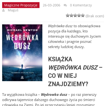
Magiczne Propozycje
26-03-2006
0 Komentarzy
Maguś
(Brak ocen)
Wędrówka dusz
to obowiązkowa
pozycja dla każdego, kto
interesuje się duchowym życiem
człowieka i pragnie poznać
sekrety ludzkiej duszy.
KSIĄŻKA
WĘDRÓWKA DUSZ
–
CO W NIEJ
ZNAJDZIEMY?
Ta wyjątkowa książka –
Wędrowka dusz
– po raz pierwszy
odkrywa tajemnice dalszego duchowego życia po śmierci
człowieka na Ziemi. Po jej przeczytaniu lepiej zrozumiesz