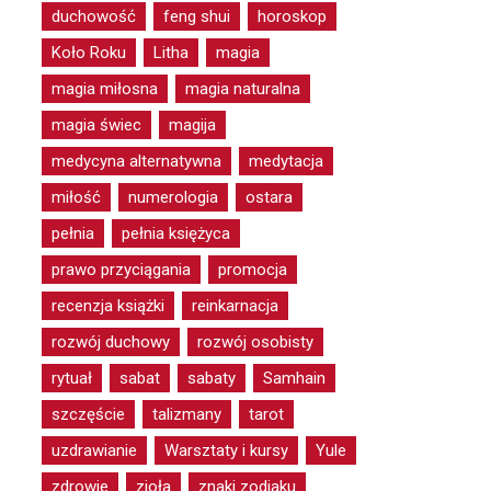
duchowość
feng shui
horoskop
Koło Roku
Litha
magia
magia miłosna
magia naturalna
magia świec
magija
medycyna alternatywna
medytacja
miłość
numerologia
ostara
pełnia
pełnia księżyca
prawo przyciągania
promocja
recenzja książki
reinkarnacja
rozwój duchowy
rozwój osobisty
rytuał
sabat
sabaty
Samhain
szczęście
talizmany
tarot
uzdrawianie
Warsztaty i kursy
Yule
zdrowie
zioła
znaki zodiaku