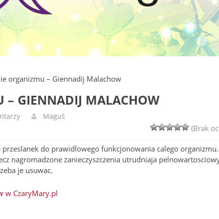
ie organizmu – Giennadij Malachow
U – GIENNADIJ MALACHOW
ntarzy
Maguś
(Brak oc
 przeslanek do prawidlowego funkcjonowania calego organizmu.
lecz nagromadzone zanieczyszczenia utrudniaja pelnowartosciow
rzeba je usuwac.
w
w CzaryMary.pl