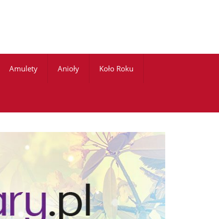
Amulety
Anioły
Koło Roku