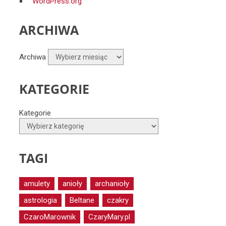
WordPress.org
ARCHIWA
Archiwa
KATEGORIE
Kategorie
TAGI
amulety
anioły
archanioły
astrologia
Beltane
czakry
CzaroMarownik
CzaryMary.pl