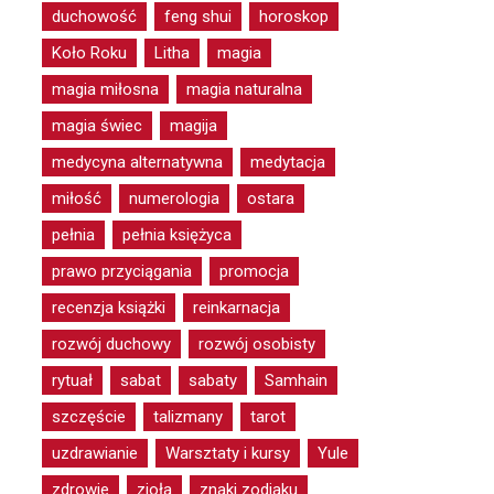
duchowość
feng shui
horoskop
Koło Roku
Litha
magia
magia miłosna
magia naturalna
magia świec
magija
medycyna alternatywna
medytacja
miłość
numerologia
ostara
pełnia
pełnia księżyca
prawo przyciągania
promocja
recenzja książki
reinkarnacja
rozwój duchowy
rozwój osobisty
rytuał
sabat
sabaty
Samhain
szczęście
talizmany
tarot
uzdrawianie
Warsztaty i kursy
Yule
zdrowie
zioła
znaki zodiaku