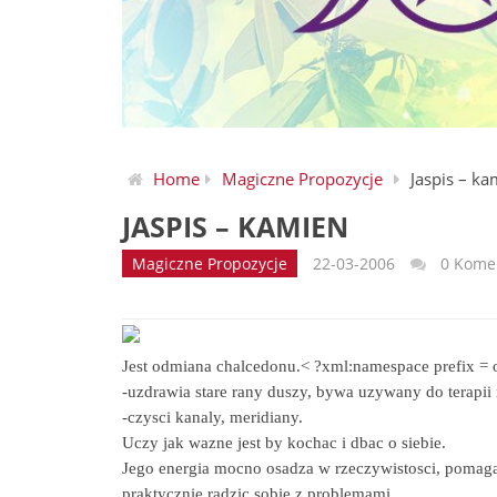
Home
Magiczne Propozycje
Jaspis – ka
JASPIS – KAMIEN
Magiczne Propozycje
22-03-2006
0 Kome
Jest odmiana chalcedonu.< ?xml:namespace prefix = o
-uzdrawia stare rany duszy, bywa uzywany do terapii 
-czysci kanaly, meridiany.
Uczy jak wazne jest by kochac i dbac o siebie.
Jego energia mocno osadza w rzeczywistosci, pomaga 
praktycznie radzic sobie z problemami.