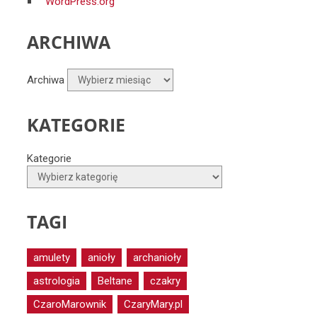
WordPress.org
ARCHIWA
Archiwa
KATEGORIE
Kategorie
TAGI
amulety
anioły
archanioły
astrologia
Beltane
czakry
CzaroMarownik
CzaryMary.pl