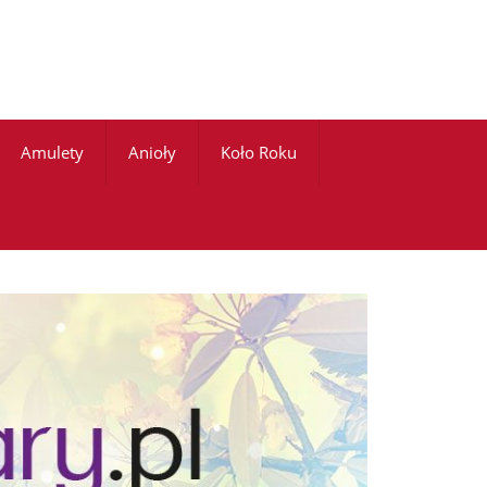
Amulety
Anioły
Koło Roku