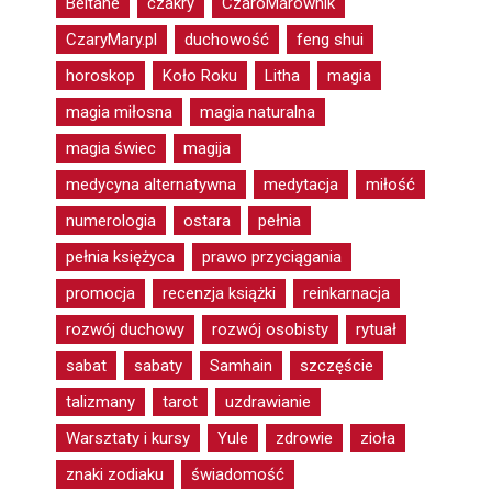
Beltane
czakry
CzaroMarownik
CzaryMary.pl
duchowość
feng shui
horoskop
Koło Roku
Litha
magia
magia miłosna
magia naturalna
magia świec
magija
medycyna alternatywna
medytacja
miłość
numerologia
ostara
pełnia
pełnia księżyca
prawo przyciągania
promocja
recenzja książki
reinkarnacja
rozwój duchowy
rozwój osobisty
rytuał
sabat
sabaty
Samhain
szczęście
talizmany
tarot
uzdrawianie
Warsztaty i kursy
Yule
zdrowie
zioła
znaki zodiaku
świadomość