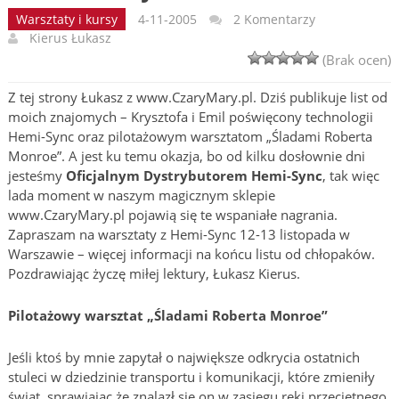
Warsztaty i kursy
4-11-2005
2 Komentarzy
Kierus Łukasz
(Brak ocen)
Z tej strony Łukasz z www.CzaryMary.pl. Dziś publikuje list od
moich znajomych – Krysztofa i Emil poświęcony technologii
Hemi-Sync oraz pilotażowym warsztatom „Śladami Roberta
Monroe”. A jest ku temu okazja, bo od kilku dosłownie dni
jesteśmy
Oficjalnym Dystrybutorem Hemi-Sync
, tak więc
lada moment w naszym magicznym sklepie
www.CzaryMary.pl pojawią się te wspaniałe nagrania.
Zapraszam na warsztaty z Hemi-Sync 12-13 listopada w
Warszawie – więcej informacji na końcu listu od chłopaków.
Pozdrawiając życzę miłej lektury, Łukasz Kierus.
Pilotażowy warsztat „Śladami Roberta Monroe”
Jeśli ktoś by mnie zapytał o największe odkrycia ostatnich
stuleci w dziedzinie transportu i komunikacji, które zmieniły
świat, sprawiając że znalazł się on w zasięgu ręki przeciętnego