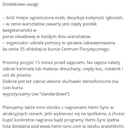
Dodatkowe uwagi:
– ilość miejsc ograniczona osób, decyduje kolejność zgłoszeń,
– w cenie warsztatów zawarty jest ciepły posiłek
(wegetariański) w
porze obiadowej w każdym dniu warsztatów,
– organizator udziela pomocy w sprawie zakwaterowania
(w cenie 35 zł/dobę) w bursie Centrum Florystycznego.
Prosimy przyjść 15 minut przed zajęciami. Na zajęcia należy
zabrać karimatę lub materac dmuchany, ciepły koc, notatnik i
coś do pisania.
Dobrze jest też zabrać własne słuchawki stereofoniczne (na
czas kursu
wypożyczamy tzw.”standardowe”).
Planujemy także mini-stoisko z nagraniami Hemi-Sync w
atrakcyjnych cenach. Jeśli wybierasz się na spotkania, a chcesz
kupić konkretne nagrania bądź programy Hemi-Sync (pełna
lista dostępna pod www.hemi-sync.com w języku angielskim),