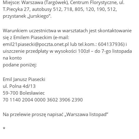
Miejsce: Warszawa (Targówek), Centrum Florystyczne, ul.
T.Piecyka 27, autobusy 512, 718, 805, 120, 190, 512,
przystanek „Jurskiego”.
Warunkiem uczestnictwa w warsztatach jest skontaktowanie
się z Emilem Piaseckim (e-mail:
emil21piasecki@poczta.onet.pl lub tel.kom.: 604137936) i
uiszczenie przedpłaty w wysokości 100zł – do 7-go listopada
na konto
podane poniżej:
Emil Janusz Piasecki
ul. Polna 4d/13
59-700 Bolesławiec
70 1140 2004 0000 3602 3906 2390
Na przelewie proszę napisać „Warszawa listopad”
*