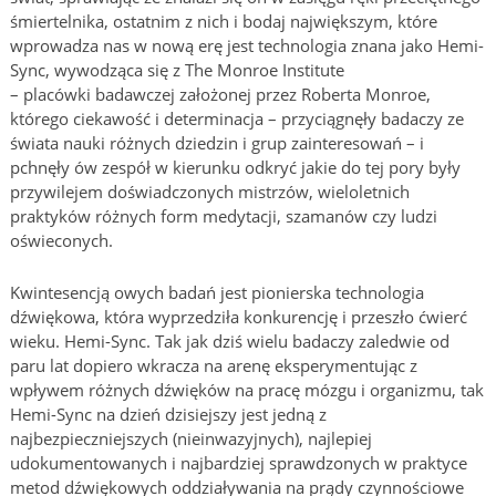
śmiertelnika, ostatnim z nich i bodaj największym, które
wprowadza nas w nową erę jest technologia znana jako Hemi-
Sync, wywodząca się z The Monroe Institute
– placówki badawczej założonej przez Roberta Monroe,
którego ciekawość i determinacja – przyciągnęły badaczy ze
świata nauki różnych dziedzin i grup zainteresowań – i
pchnęły ów zespół w kierunku odkryć jakie do tej pory były
przywilejem doświadczonych mistrzów, wieloletnich
praktyków różnych form medytacji, szamanów czy ludzi
oświeconych.
Kwintesencją owych badań jest pionierska technologia
dźwiękowa, która wyprzedziła konkurencję i przeszło ćwierć
wieku. Hemi-Sync. Tak jak dziś wielu badaczy zaledwie od
paru lat dopiero wkracza na arenę eksperymentując z
wpływem różnych dźwięków na pracę mózgu i organizmu, tak
Hemi-Sync na dzień dzisiejszy jest jedną z
najbezpieczniejszych (nieinwazyjnych), najlepiej
udokumentowanych i najbardziej sprawdzonych w praktyce
metod dźwiękowych oddziaływania na prądy czynnościowe