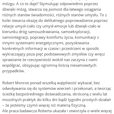
mózgu. A co to daje? Stymulując odpowiednio poprzez
dźwięki mózg, stwarza się pomost dla łatwego osiągania
różnych stanów świadomości, różnych stanów umysłu. To z
kolei stwarza okazję do delikatnego poprowadzenia poprzez
relacje umysł-ciało czy umysł-emocje lub dźwięk-ciało w
kierunku dróg samouzdrawiania, samoeksploracji,
samointegracji, poprawy komfortu życia, komunikacji z
innymi systemami energetycznymi, pozyskiwania
konkretnych informacji w czasie i przestrzeni w sposób
wykraczający poza pięć podstawowych zmysłów czy wręcz
sprawianie że rzeczywistość wokół nas zaczyna z nami
współgrać, obsypując ogromną ilością niesamowitych
przypadków.
Robert Monroe ponad wszelką wątpliwość wykazał, bez
odwoływania się do systemów wierzeń i przekonań, a tworząc
ścieżkę bezpośredniego doświadczania, skróconą z wielu lat
mozolnych praktyk do kilku dni bądź tygodni prostych działań
– że jesteśmy czymś więcej niż materią fizyczną.
Ale praca badawcza Roberta ukazała i otworzyła o wiele więcej