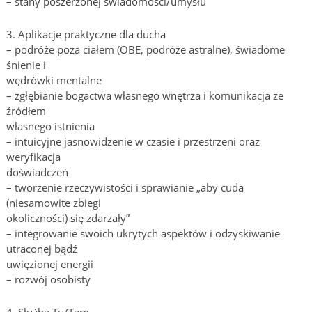
– stany poszerzonej świadomości/umysłu
3. Aplikacje praktyczne dla ducha
– podróże poza ciałem (OBE, podróże astralne), świadome
śnienie i
wędrówki mentalne
– zgłębianie bogactwa własnego wnętrza i komunikacja ze
źródłem
własnego istnienia
– intuicyjne jasnowidzenie w czasie i przestrzeni oraz
weryfikacja
doświadczeń
– tworzenie rzeczywistości i sprawianie „aby cuda
(niesamowite zbiegi
okoliczności) się zdarzały”
– integrowanie swoich ukrytych aspektów i odzyskiwanie
utraconej bądź
uwięzionej energii
– rozwój osobisty