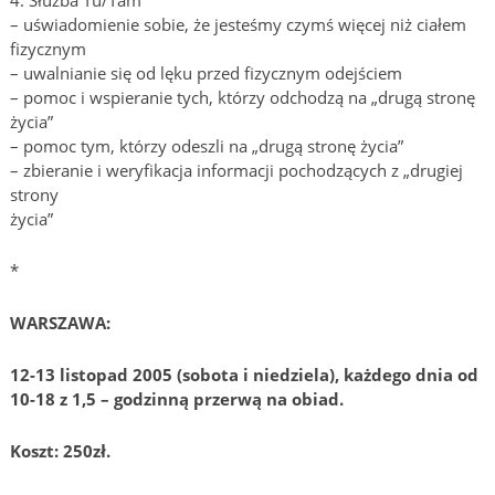
4. Służba Tu/Tam
– uświadomienie sobie, że jesteśmy czymś więcej niż ciałem
fizycznym
– uwalnianie się od lęku przed fizycznym odejściem
– pomoc i wspieranie tych, którzy odchodzą na „drugą stronę
życia”
– pomoc tym, którzy odeszli na „drugą stronę życia”
– zbieranie i weryfikacja informacji pochodzących z „drugiej
strony
życia”
*
WARSZAWA:
12-13 listopad 2005 (sobota i niedziela), każdego dnia od
10-18 z 1,5 – godzinną przerwą na obiad.
Koszt: 250zł.