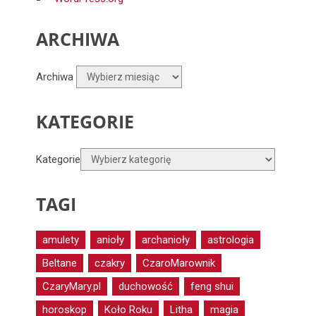
ARCHIWA
Archiwa
KATEGORIE
Kategorie
TAGI
amulety
anioły
archanioły
astrologia
Beltane
czakry
CzaroMarownik
CzaryMary.pl
duchowość
feng shui
horoskop
Koło Roku
Litha
magia