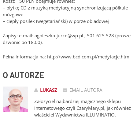
Koszt: 150 PLN obejmuje również:
– płytkę CD z muzyką medytacyjną synchronizującą półkule
mózgowe
– ciepły posiłek (wegetariański) w porze obiadowej
Zapisy: e-mail: agnieszka-jurko@wp.pl , 501 625 528 (proszę
dzwonić po 18.00).
Pełna informacja na: http://www.bcd.com.pl/medytacje.htm
O AUTORZE
LUKASZ
EMAIL AUTORA
Założyciel najbardziej magicznego sklepu
internetowego czyli CzaryMary.pl, jak również
właściciel Wydawnictwa ILLUMINATIO.