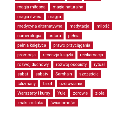
magia miłosna
magia naturalna
magia świec
magija
medycyna alternatywna
medytacja
miłość
numerologia
ostara
pełnia
pełnia księżyca
prawo przyciągania
promocja
recenzja książki
reinkarnacja
rozwój duchowy
rozwój osobisty
rytuał
sabat
sabaty
Samhain
szczęście
talizmany
tarot
uzdrawianie
Warsztaty i kursy
Yule
zdrowie
zioła
znaki zodiaku
świadomość