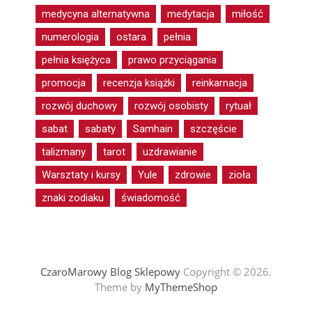
medycyna alternatywna
medytacja
miłość
numerologia
ostara
pełnia
pełnia księżyca
prawo przyciągania
promocja
recenzja książki
reinkarnacja
rozwój duchowy
rozwój osobisty
rytuał
sabat
sabaty
Samhain
szczęście
talizmany
tarot
uzdrawianie
Warsztaty i kursy
Yule
zdrowie
zioła
znaki zodiaku
świadomość
CzaroMarowy Blog Sklepowy
Copyright © 2026.
Theme by
MyThemeShop