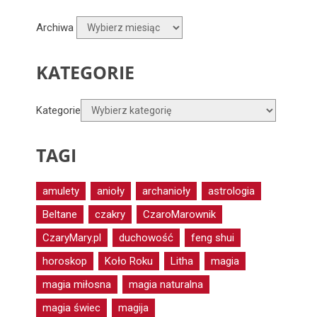
Archiwa
KATEGORIE
Kategorie
TAGI
amulety
anioły
archanioły
astrologia
Beltane
czakry
CzaroMarownik
CzaryMary.pl
duchowość
feng shui
horoskop
Koło Roku
Litha
magia
magia miłosna
magia naturalna
magia świec
magija