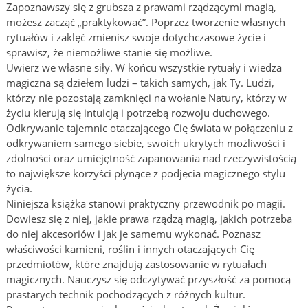
Zapoznawszy się z grubsza z prawami rządzącymi magią,
możesz zacząć „praktykować”. Poprzez tworzenie własnych
rytuałów i zaklęć zmienisz swoje dotychczasowe życie i
sprawisz, że niemożliwe stanie się możliwe.
Uwierz we własne siły. W końcu wszystkie rytuały i wiedza
magiczna są dziełem ludzi – takich samych, jak Ty. Ludzi,
którzy nie pozostają zamknięci na wołanie Natury, którzy w
życiu kierują się intuicją i potrzebą rozwoju duchowego.
Odkrywanie tajemnic otaczającego Cię świata w połączeniu z
odkrywaniem samego siebie, swoich ukrytych możliwości i
zdolności oraz umiejętność zapanowania nad rzeczywistością
to największe korzyści płynące z podjęcia magicznego stylu
życia.
Niniejsza książka stanowi praktyczny przewodnik po magii.
Dowiesz się z niej, jakie prawa rządzą magią, jakich potrzeba
do niej akcesoriów i jak je samemu wykonać. Poznasz
właściwości kamieni, roślin i innych otaczających Cię
przedmiotów, które znajdują zastosowanie w rytuałach
magicznych. Nauczysz się odczytywać przyszłość za pomocą
prastarych technik pochodzących z różnych kultur.