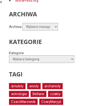
WordPress.org
at
ARCHIWA
Archiwa
KATEGORIE
Kategorie
TAGI
amulety
anioły
archanioły
astrologia
Beltane
czakry
CzaroMarownik
CzaryMary.pl