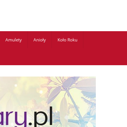
Amulety
Anioły
Koło Roku