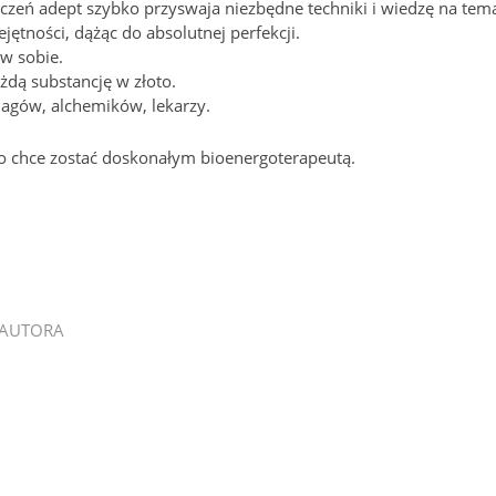
czeń adept szybko przyswaja niezbędne techniki i wiedzę na tem
jętności, dążąc do absolutnej perfekcji.
 w sobie.
żdą substancję w złoto.
magów, alchemików, lekarzy.
kto chce zostać doskonałym bioenergoterapeutą.
 AUTORA