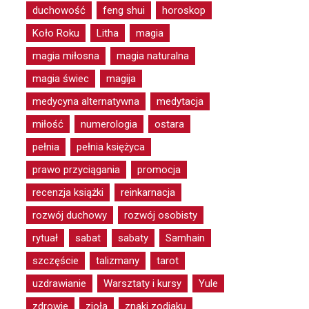
duchowość
feng shui
horoskop
Koło Roku
Litha
magia
magia miłosna
magia naturalna
magia świec
magija
medycyna alternatywna
medytacja
miłość
numerologia
ostara
pełnia
pełnia księżyca
prawo przyciągania
promocja
recenzja książki
reinkarnacja
rozwój duchowy
rozwój osobisty
rytuał
sabat
sabaty
Samhain
szczęście
talizmany
tarot
uzdrawianie
Warsztaty i kursy
Yule
zdrowie
zioła
znaki zodiaku