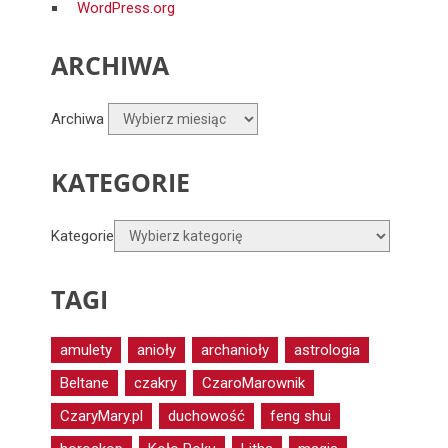
WordPress.org
ARCHIWA
Archiwa
KATEGORIE
Kategorie
TAGI
amulety
anioły
archanioły
astrologia
Beltane
czakry
CzaroMarownik
CzaryMary.pl
duchowość
feng shui