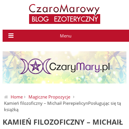
Menu
Home
Magiczne Propozycje
Kamień filozoficzny – Michaił PierepielicynPosługując się tą
książką
KAMIEŃ FILOZOFICZNY – MICHAIŁ