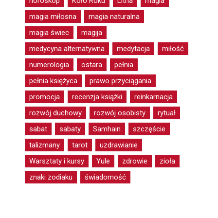
horoskop
Koło Roku
Litha
magia
magia miłosna
magia naturalna
magia świec
magija
medycyna alternatywna
medytacja
miłość
numerologia
ostara
pełnia
pełnia księżyca
prawo przyciągania
promocja
recenzja książki
reinkarnacja
rozwój duchowy
rozwój osobisty
rytuał
sabat
sabaty
Samhain
szczęście
talizmany
tarot
uzdrawianie
Warsztaty i kursy
Yule
zdrowie
zioła
znaki zodiaku
świadomość