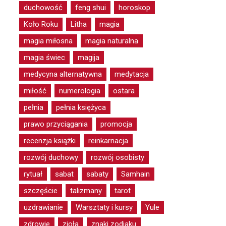
duchowość
feng shui
horoskop
Koło Roku
Litha
magia
magia miłosna
magia naturalna
magia świec
magija
medycyna alternatywna
medytacja
miłość
numerologia
ostara
pełnia
pełnia księżyca
prawo przyciągania
promocja
recenzja książki
reinkarnacja
rozwój duchowy
rozwój osobisty
rytuał
sabat
sabaty
Samhain
szczęście
talizmany
tarot
uzdrawianie
Warsztaty i kursy
Yule
zdrowie
zioła
znaki zodiaku