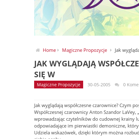
Home
Magiczne Propozycje
Jak wygląd
JAK WYGLĄDAJĄ WSPÓŁCZ
SIĘ W
Magiczne Propozycje
30-05-2005
0 Kome
Jak wyglądają współczesne czarownice? Czym pos
Współczesnej czarownicy Anton Szandor LaVey, „cz
wprowadzając czytelników do cudownej krainy l
odpowiadające im pierwiastki demoniczne, któryc
Udziela wskazówek, dzięki którym można rozbu