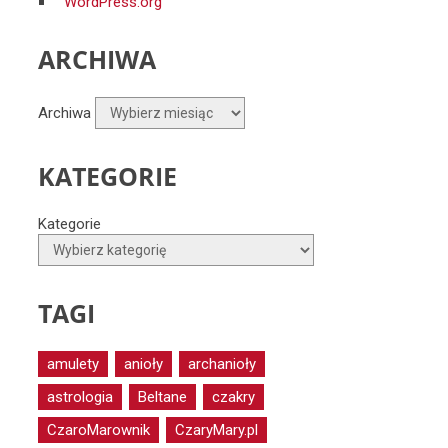
WordPress.org
ARCHIWA
Archiwa
KATEGORIE
Kategorie
TAGI
amulety
anioły
archanioły
astrologia
Beltane
czakry
CzaroMarownik
CzaryMary.pl