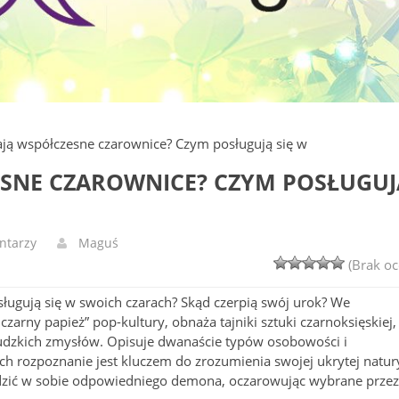
ają współczesne czarownice? Czym posługują się w
ESNE CZAROWNICE? CZYM POSŁUGUJ
ntarzy
Maguś
(Brak oc
ługują się w swoich czarach? Skąd czerpią swój urok? We
arny papież” pop-kultury, obnaża tajniki sztuki czarnoksięskiej,
udzkich zmysłów. Opisuje dwanaście typów osobowości i
h rozpoznanie jest kluczem do zrozumienia swojej ukrytej natur
dzić w sobie odpowiedniego demona, oczarowując wybrane przez