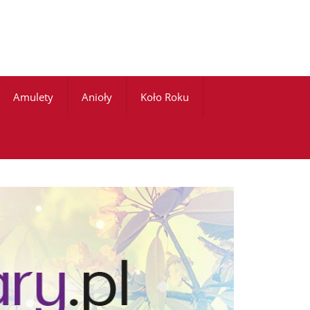
Amulety
Anioły
Koło Roku