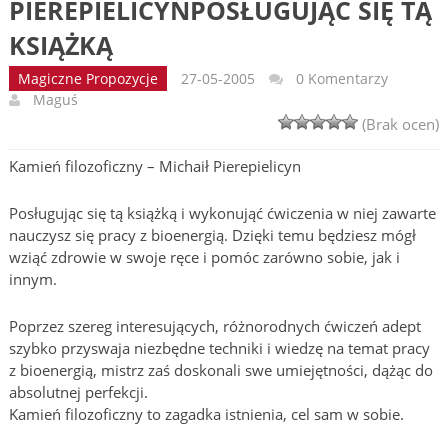
PIEREPIELICYNPOSŁUGUJĄC SIĘ TĄ
KSIĄŻKĄ
Magiczne Propozycje
27-05-2005
0 Komentarzy
Maguś
(Brak ocen)
Kamień filozoficzny – Michaił Pierepielicyn
Posługując się tą książką i wykonująć ćwiczenia w niej zawarte
nauczysz się pracy z bioenergią. Dzięki temu będziesz mógł
wziąć zdrowie w swoje ręce i pomóc zarówno sobie, jak i
innym.
Poprzez szereg interesujących, różnorodnych ćwiczeń adept
szybko przyswaja niezbędne techniki i wiedzę na temat pracy
z bioenergią, mistrz zaś doskonali swe umiejętności, dążąc do
absolutnej perfekcji.
Kamień filozoficzny to zagadka istnienia, cel sam w sobie.