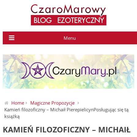
Menu
Home
Magiczne Propozycje
Kamień filozoficzny – Michaił PierepielicynPosługując się tą
książką
KAMIEŃ FILOZOFICZNY – MICHAIŁ