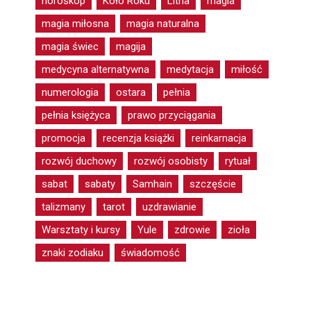
horoskop
Koło Roku
Litha
magia
magia miłosna
magia naturalna
magia świec
magija
medycyna alternatywna
medytacja
miłość
numerologia
ostara
pełnia
pełnia księżyca
prawo przyciągania
promocja
recenzja książki
reinkarnacja
rozwój duchowy
rozwój osobisty
rytuał
sabat
sabaty
Samhain
szczęście
talizmany
tarot
uzdrawianie
Warsztaty i kursy
Yule
zdrowie
zioła
znaki zodiaku
świadomość