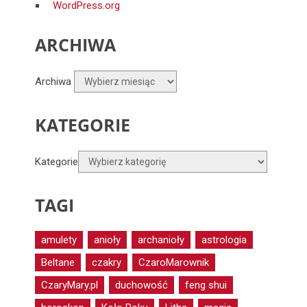
WordPress.org
ARCHIWA
Archiwa
KATEGORIE
Kategorie
TAGI
amulety
anioły
archanioły
astrologia
Beltane
czakry
CzaroMarownik
CzaryMary.pl
duchowość
feng shui