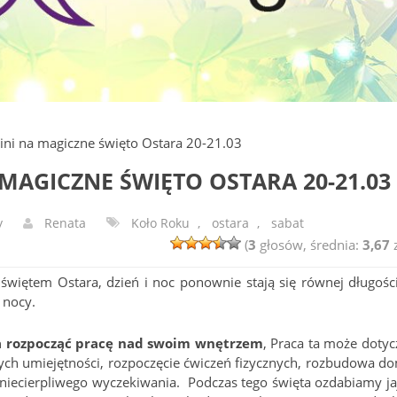
ini na magiczne święto Ostara 20-21.03
MAGICZNE ŚWIĘTO OSTARA 20-21.03
y
Renata
Koło Roku
,
ostara
,
sabat
(
3
głosów, średnia:
3,67
z
więtem Ostara, dzień i noc ponownie stają się równej długości
 nocy.
wa rozpocząć pracę nad swoim wnętrzem
, Praca ta może dotyc
ych umiejętności, rozpoczęcie ćwiczeń fizycznych, rozbudowa d
i niecierpliwego wyczekiwania. Podczas tego święta ozdabiamy ja