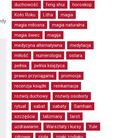
duchowość
feng shui
horoskop
Koło Roku
Litha
magia
edy
magia miłosna
magia naturalna
magia świec
magija
medycyna alternatywna
medytacja
miłość
numerologia
ostara
pełnia
pełnia księżyca
prawo przyciągania
promocja
recenzja książki
reinkarnacja
rozwój duchowy
rozwój osobisty
rytuał
sabat
sabaty
Samhain
szczęście
talizmany
tarot
uzdrawianie
Warsztaty i kursy
Yule
zdrowie
zioła
znaki zodiaku