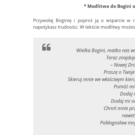
* Modlitwa do Bogini 
Przywołaj Boginię i poproś ją o wsparcie w 
napotykasz trudności. W tekście modlitwy możesz 
Wielka Bogini, matko nas wsz
Teraz znajduj
– Nowej Dro
Proszę o Twoje
Skieruj mnie we właściwym kier
Pomóż mi 
Dodaj m
Dodaj mi o
Chroń mnie prz
nawet 
Pobłogosław moj