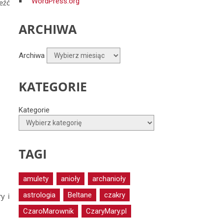
WordPress.org
eźć
ARCHIWA
Archiwa
KATEGORIE
Kategorie
TAGI
amulety
anioły
archanioły
astrologia
Beltane
czakry
y i
CzaroMarownik
CzaryMary.pl