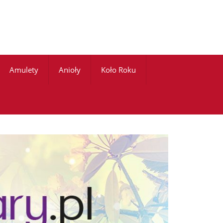
Amulety
Anioły
Koło Roku