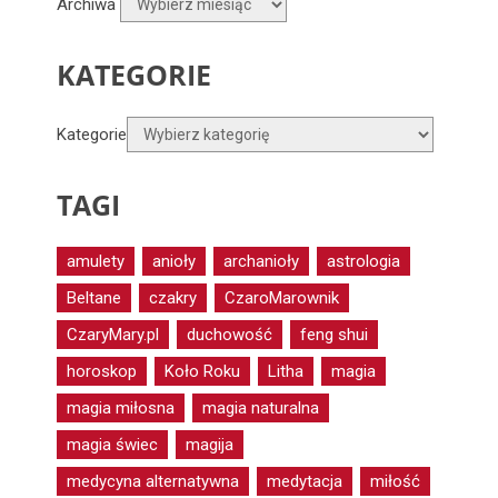
Archiwa
KATEGORIE
Kategorie
TAGI
amulety
anioły
archanioły
astrologia
Beltane
czakry
CzaroMarownik
CzaryMary.pl
duchowość
feng shui
horoskop
Koło Roku
Litha
magia
magia miłosna
magia naturalna
magia świec
magija
medycyna alternatywna
medytacja
miłość