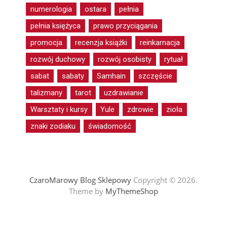
numerologia
ostara
pełnia
pełnia księżyca
prawo przyciągania
promocja
recenzja książki
reinkarnacja
rozwój duchowy
rozwój osobisty
rytuał
sabat
sabaty
Samhain
szczęście
talizmany
tarot
uzdrawianie
Warsztaty i kursy
Yule
zdrowie
zioła
znaki zodiaku
świadomość
CzaroMarowy Blog Sklepowy
Copyright © 2026.
Theme by
MyThemeShop