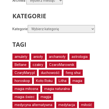
Archiwa
KATEGORIE
Kategorie
TAGI
amulety
anioły
archanioły
astrologia
Beltane
czakry
CzaroMarownik
CzaryMary.pl
duchowość
feng shui
horoskop
Koło Roku
Litha
magia
magia miłosna
magia naturalna
magia świec
magija
medycyna alternatywna
medytacja
miłość