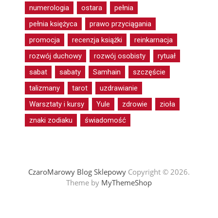
numerologia
ostara
pełnia
pełnia księżyca
prawo przyciągania
promocja
recenzja książki
reinkarnacja
rozwój duchowy
rozwój osobisty
rytuał
sabat
sabaty
Samhain
szczęście
talizmany
tarot
uzdrawianie
Warsztaty i kursy
Yule
zdrowie
zioła
znaki zodiaku
świadomość
CzaroMarowy Blog Sklepowy
Copyright © 2026.
Theme by
MyThemeShop