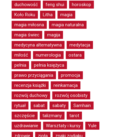
duchowość
feng shui
horoskop
Koło Roku
Litha
magia
magia miłosna
magia naturalna
magia świec
magija
medycyna alternatywna
medytacja
miłość
numerologia
ostara
pełnia
pełnia księżyca
prawo przyciągania
promocja
recenzja książki
reinkarnacja
rozwój duchowy
rozwój osobisty
rytuał
sabat
sabaty
Samhain
szczęście
talizmany
tarot
uzdrawianie
Warsztaty i kursy
Yule
zdrowie
zioła
znaki zodiaku