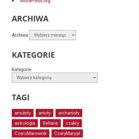
WordPress.org
ARCHIWA
Archiwa
KATEGORIE
Kategorie
TAGI
amulety
anioły
archanioły
astrologia
Beltane
czakry
CzaroMarownik
CzaryMary.pl