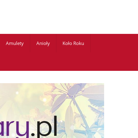
Amulety
Anioły
Koło Roku