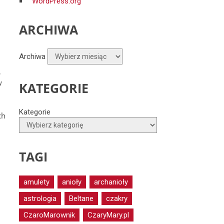
WordPress.org
ARCHIWA
Archiwa
,
w
KATEGORIE
Kategorie
ch
TAGI
amulety
anioły
archanioły
astrologia
Beltane
czakry
CzaroMarownik
CzaryMary.pl