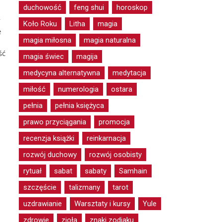
duchowość
feng shui
horoskop
y
Koło Roku
Litha
magia
e
magia miłosna
magia naturalna
ść
magia świec
magija
medycyna alternatywna
medytacja
miłość
numerologia
ostara
pełnia
pełnia księżyca
prawo przyciągania
promocja
recenzja książki
reinkarnacja
rozwój duchowy
rozwój osobisty
rytuał
sabat
sabaty
Samhain
szczęście
talizmany
tarot
uzdrawianie
Warsztaty i kursy
Yule
zdrowie
zioła
znaki zodiaku