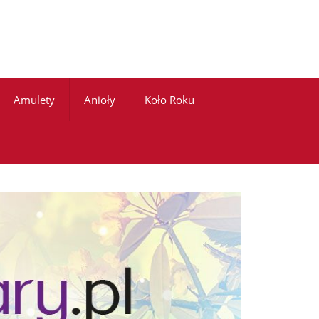
Amulety
Anioły
Koło Roku