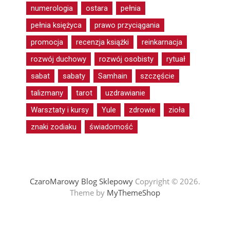
numerologia
ostara
pełnia
pełnia księżyca
prawo przyciągania
promocja
recenzja książki
reinkarnacja
rozwój duchowy
rozwój osobisty
rytuał
sabat
sabaty
Samhain
szczęście
talizmany
tarot
uzdrawianie
Warsztaty i kursy
Yule
zdrowie
zioła
znaki zodiaku
świadomość
CzaroMarowy Blog Sklepowy
Copyright © 2026.
Theme by
MyThemeShop