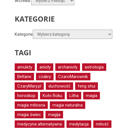
Archiwa
KATEGORIE
Kategorie
TAGI
amulety
anioły
archanioły
astrologia
Beltane
czakry
CzaroMarownik
CzaryMary.pl
duchowość
feng shui
horoskop
Koło Roku
Litha
magia
magia miłosna
magia naturalna
magia świec
magija
medycyna alternatywna
medytacja
miłość