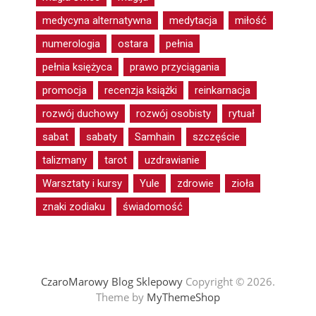
medycyna alternatywna
medytacja
miłość
numerologia
ostara
pełnia
pełnia księżyca
prawo przyciągania
promocja
recenzja książki
reinkarnacja
rozwój duchowy
rozwój osobisty
rytuał
sabat
sabaty
Samhain
szczęście
talizmany
tarot
uzdrawianie
Warsztaty i kursy
Yule
zdrowie
zioła
znaki zodiaku
świadomość
CzaroMarowy Blog Sklepowy
Copyright © 2026.
Theme by
MyThemeShop