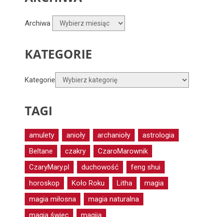
Archiwa
KATEGORIE
Kategorie
TAGI
amulety
anioły
archanioły
astrologia
Beltane
czakry
CzaroMarownik
CzaryMary.pl
duchowość
feng shui
horoskop
Koło Roku
Litha
magia
magia miłosna
magia naturalna
magia świec
magija