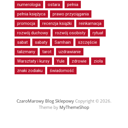
numerologia
ostara
pełnia
pełnia księżyca
prawo przyciągania
promocja
recenzja książki
reinkarnacja
rozwój duchowy
rozwój osobisty
rytuał
sabat
sabaty
Samhain
szczęście
talizmany
tarot
uzdrawianie
Warsztaty i kursy
Yule
zdrowie
zioła
znaki zodiaku
świadomość
CzaroMarowy Blog Sklepowy
Copyright © 2026.
Theme by
MyThemeShop