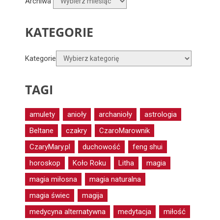
Archiwa
KATEGORIE
Kategorie
TAGI
amulety
anioły
archanioły
astrologia
Beltane
czakry
CzaroMarownik
CzaryMary.pl
duchowość
feng shui
horoskop
Koło Roku
Litha
magia
magia miłosna
magia naturalna
magia świec
magija
medycyna alternatywna
medytacja
miłość