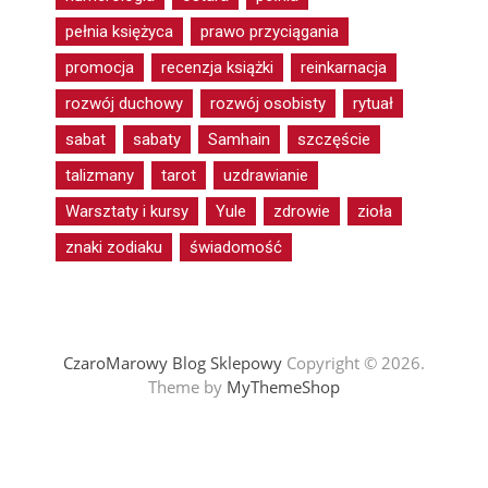
pełnia księżyca
prawo przyciągania
promocja
recenzja książki
reinkarnacja
rozwój duchowy
rozwój osobisty
rytuał
sabat
sabaty
Samhain
szczęście
talizmany
tarot
uzdrawianie
Warsztaty i kursy
Yule
zdrowie
zioła
znaki zodiaku
świadomość
CzaroMarowy Blog Sklepowy
Copyright © 2026.
Theme by
MyThemeShop