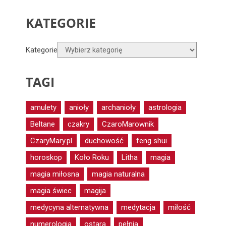
KATEGORIE
Kategorie
TAGI
amulety
anioły
archanioły
astrologia
Beltane
czakry
CzaroMarownik
CzaryMary.pl
duchowość
feng shui
horoskop
Koło Roku
Litha
magia
magia miłosna
magia naturalna
magia świec
magija
medycyna alternatywna
medytacja
miłość
numerologia
ostara
pełnia