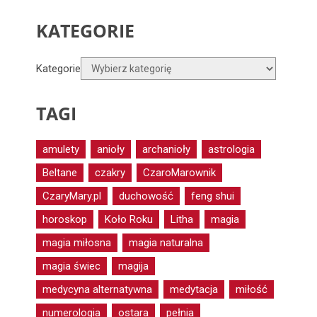
KATEGORIE
Kategorie
TAGI
amulety
anioły
archanioły
astrologia
Beltane
czakry
CzaroMarownik
CzaryMary.pl
duchowość
feng shui
horoskop
Koło Roku
Litha
magia
magia miłosna
magia naturalna
magia świec
magija
medycyna alternatywna
medytacja
miłość
numerologia
ostara
pełnia