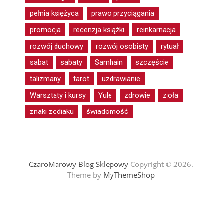
pełnia księżyca
prawo przyciągania
promocja
recenzja książki
reinkarnacja
rozwój duchowy
rozwój osobisty
rytuał
sabat
sabaty
Samhain
szczęście
talizmany
tarot
uzdrawianie
Warsztaty i kursy
Yule
zdrowie
zioła
znaki zodiaku
świadomość
CzaroMarowy Blog Sklepowy
Copyright © 2026.
Theme by
MyThemeShop