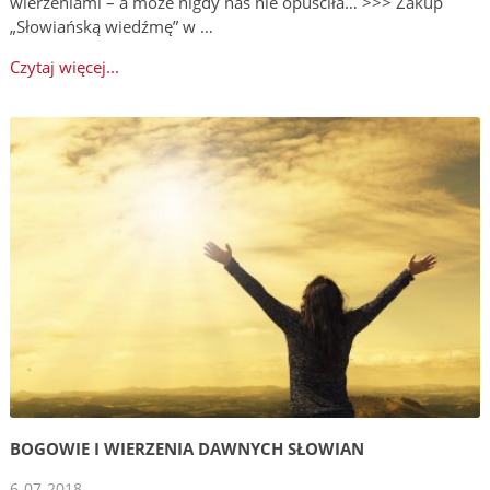
wierzeniami – a może nigdy nas nie opuściła… >>> Zakup
„Słowiańską wiedźmę” w …
Czytaj więcej...
BOGOWIE I WIERZENIA DAWNYCH SŁOWIAN
6-07-2018