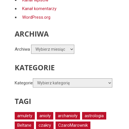
Kanał wpisów
Kanał komentarzy
WordPress.org
ARCHIWA
Archiwa
KATEGORIE
Kategorie
TAGI
amulety
anioły
archanioły
astrologia
Beltane
czakry
CzaroMarownik