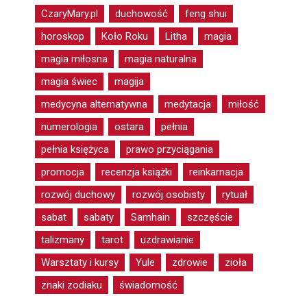
CzaryMary.pl
duchowość
feng shui
horoskop
Koło Roku
Litha
magia
magia miłosna
magia naturalna
magia świec
magija
medycyna alternatywna
medytacja
miłość
numerologia
ostara
pełnia
pełnia księżyca
prawo przyciągania
promocja
recenzja książki
reinkarnacja
rozwój duchowy
rozwój osobisty
rytuał
sabat
sabaty
Samhain
szczęście
talizmany
tarot
uzdrawianie
Warsztaty i kursy
Yule
zdrowie
zioła
znaki zodiaku
świadomość