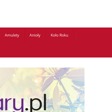
Amulety
Anioły
Koło Roku