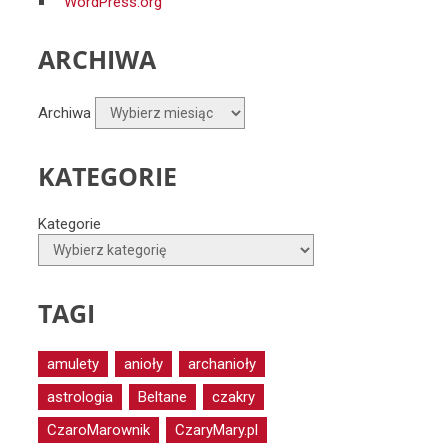
WordPress.org
ARCHIWA
Archiwa
KATEGORIE
Kategorie
TAGI
amulety
anioły
archanioły
astrologia
Beltane
czakry
CzaroMarownik
CzaryMary.pl