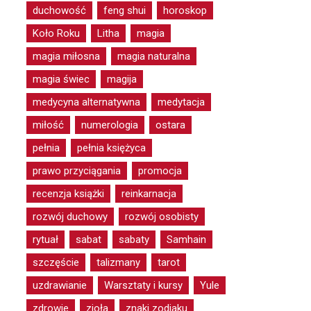
duchowość
feng shui
horoskop
Koło Roku
Litha
magia
magia miłosna
magia naturalna
magia świec
magija
medycyna alternatywna
medytacja
miłość
numerologia
ostara
pełnia
pełnia księżyca
prawo przyciągania
promocja
recenzja książki
reinkarnacja
rozwój duchowy
rozwój osobisty
rytuał
sabat
sabaty
Samhain
szczęście
talizmany
tarot
uzdrawianie
Warsztaty i kursy
Yule
zdrowie
zioła
znaki zodiaku