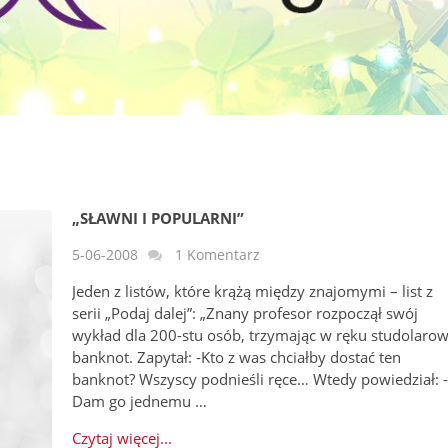
„SŁAWNI I POPULARNI”
5-06-2008
1 Komentarz
Jeden z listów, które krążą między znajomymi – list z
serii „Podaj dalej”: „Znany profesor rozpoczął swój
wykład dla 200-stu osób, trzymając w ręku studolaro
banknot. Zapytał: -Kto z was chciałby dostać ten
banknot? Wszyscy podnieśli ręce… Wtedy powiedział: 
Dam go jednemu …
Czytaj więcej...