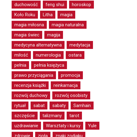
duchowość
feng shui
horoskop
Koło Roku
Litha
magia
magia miłosna
magia naturalna
magia świec
magija
medycyna alternatywna
medytacja
miłość
numerologia
ostara
pełnia
pełnia księżyca
prawo przyciągania
promocja
recenzja książki
reinkarnacja
rozwój duchowy
rozwój osobisty
rytuał
sabat
sabaty
Samhain
szczęście
talizmany
tarot
uzdrawianie
Warsztaty i kursy
Yule
zdrowie
zioła
znaki zodiaku