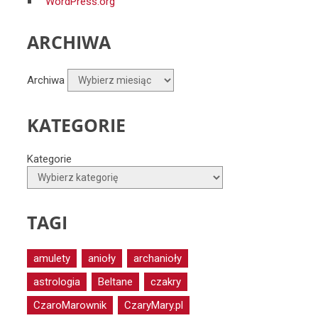
WordPress.org
ARCHIWA
Archiwa
KATEGORIE
Kategorie
TAGI
amulety
anioły
archanioły
astrologia
Beltane
czakry
CzaroMarownik
CzaryMary.pl