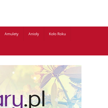
Amulety
Anioły
Koło Roku