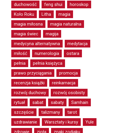
duchowość
feng shui
horoskop
Koło Roku
Litha
magia
magia miłosna
magia naturalna
magia świec
magija
medycyna alternatywna
medytacja
miłość
numerologia
ostara
pełnia
pełnia księżyca
prawo przyciągania
promocja
recenzja książki
reinkarnacja
rozwój duchowy
rozwój osobisty
rytuał
sabat
sabaty
Samhain
szczęście
talizmany
tarot
uzdrawianie
Warsztaty i kursy
Yule
zdrowie
zioła
znaki zodiaku