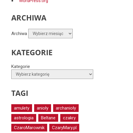
WordPress.org
ARCHIWA
Archiwa
KATEGORIE
Kategorie
TAGI
amulety
anioły
archanioły
astrologia
Beltane
czakry
CzaroMarownik
CzaryMary.pl