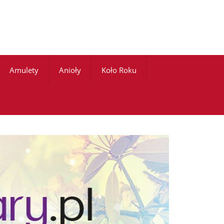
Amulety
Anioły
Koło Roku