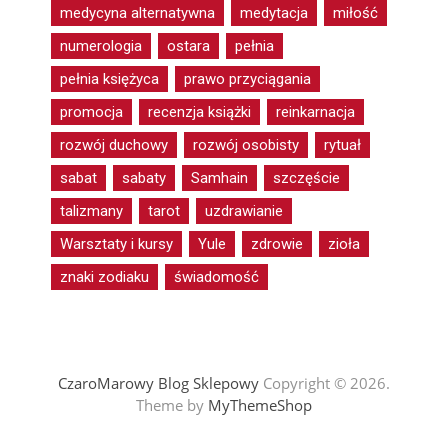
medycyna alternatywna
medytacja
miłość
numerologia
ostara
pełnia
pełnia księżyca
prawo przyciągania
promocja
recenzja książki
reinkarnacja
rozwój duchowy
rozwój osobisty
rytuał
sabat
sabaty
Samhain
szczęście
talizmany
tarot
uzdrawianie
Warsztaty i kursy
Yule
zdrowie
zioła
znaki zodiaku
świadomość
CzaroMarowy Blog Sklepowy
Copyright © 2026.
Theme by
MyThemeShop