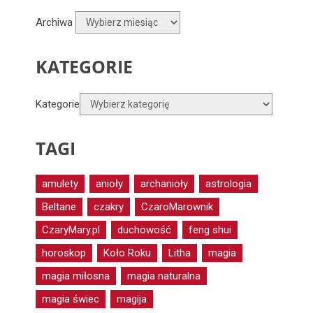
Archiwa
KATEGORIE
Kategorie
TAGI
amulety
anioły
archanioły
astrologia
Beltane
czakry
CzaroMarownik
CzaryMary.pl
duchowość
feng shui
horoskop
Koło Roku
Litha
magia
magia miłosna
magia naturalna
magia świec
magija