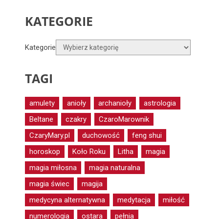
KATEGORIE
Kategorie
TAGI
amulety
anioły
archanioły
astrologia
Beltane
czakry
CzaroMarownik
CzaryMary.pl
duchowość
feng shui
horoskop
Koło Roku
Litha
magia
magia miłosna
magia naturalna
magia świec
magija
medycyna alternatywna
medytacja
miłość
numerologia
ostara
pełnia