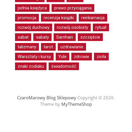
pełnia księżyca
prawo przyciągania
promocja
recenzja książki
reinkarnacja
rozwój duchowy
rozwój osobisty
rytuał
sabat
sabaty
Samhain
szczęście
talizmany
tarot
uzdrawianie
Warsztaty i kursy
Yule
zdrowie
zioła
znaki zodiaku
świadomość
CzaroMarowy Blog Sklepowy
Copyright © 2026.
Theme by
MyThemeShop