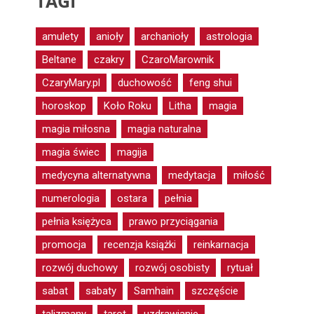
TAGI
amulety
anioły
archanioły
astrologia
Beltane
czakry
CzaroMarownik
CzaryMary.pl
duchowość
feng shui
horoskop
Koło Roku
Litha
magia
magia miłosna
magia naturalna
magia świec
magija
medycyna alternatywna
medytacja
miłość
numerologia
ostara
pełnia
pełnia księżyca
prawo przyciągania
promocja
recenzja książki
reinkarnacja
rozwój duchowy
rozwój osobisty
rytuał
sabat
sabaty
Samhain
szczęście