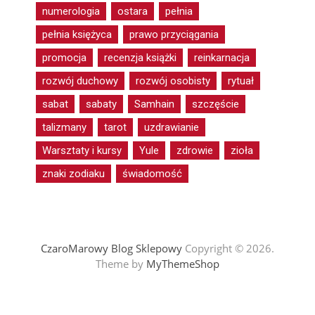
numerologia
ostara
pełnia
pełnia księżyca
prawo przyciągania
promocja
recenzja książki
reinkarnacja
rozwój duchowy
rozwój osobisty
rytuał
sabat
sabaty
Samhain
szczęście
talizmany
tarot
uzdrawianie
Warsztaty i kursy
Yule
zdrowie
zioła
znaki zodiaku
świadomość
CzaroMarowy Blog Sklepowy
Copyright © 2026.
Theme by
MyThemeShop