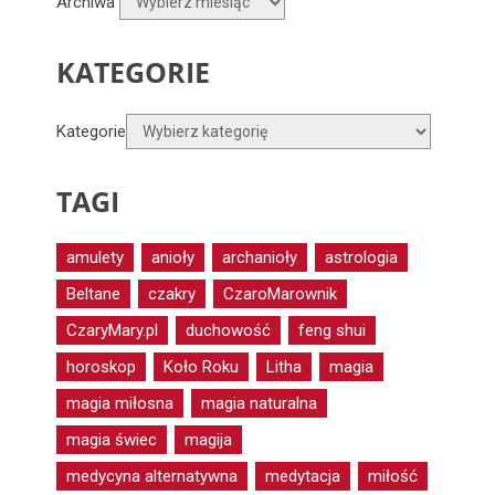
Archiwa
KATEGORIE
Kategorie
TAGI
amulety
anioły
archanioły
astrologia
Beltane
czakry
CzaroMarownik
CzaryMary.pl
duchowość
feng shui
horoskop
Koło Roku
Litha
magia
magia miłosna
magia naturalna
magia świec
magija
medycyna alternatywna
medytacja
miłość