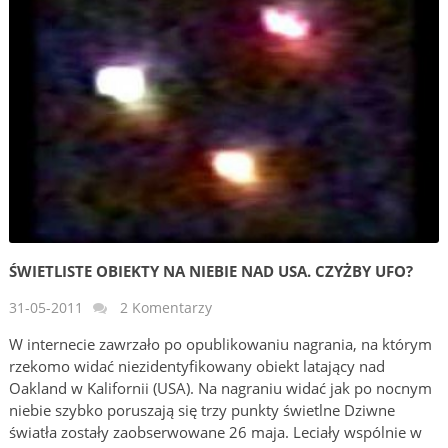
ŚWIETLISTE OBIEKTY NA NIEBIE NAD USA. CZYŻBY UFO?
31-05-2011
2 Komentarzy
W internecie zawrzało po opublikowaniu nagrania, na którym
rzekomo widać niezidentyfikowany obiekt latający nad
Oakland w Kalifornii (USA). Na nagraniu widać jak po nocnym
niebie szybko poruszają się trzy punkty świetlne Dziwne
światła zostały zaobserwowane 26 maja. Leciały wspólnie w