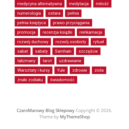
medycyna alternatywna
medytacja
miłość
numerologia
ostara
pełnia
pełnia księżyca
prawo przyciągania
promocja
recenzja książki
reinkarnacja
rozwój duchowy
rozwój osobisty
rytuał
sabat
sabaty
Samhain
szczęście
talizmany
tarot
uzdrawianie
Warsztaty i kursy
Yule
zdrowie
zioła
znaki zodiaku
świadomość
CzaroMarowy Blog Sklepowy
Copyright © 2026.
Theme by
MyThemeShop