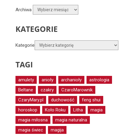
Archiwa
KATEGORIE
Kategorie
TAGI
amulety
anioły
archanioły
astrologia
Beltane
czakry
CzaroMarownik
CzaryMary.pl
duchowość
feng shui
horoskop
Koło Roku
Litha
magia
magia miłosna
magia naturalna
magia świec
magija