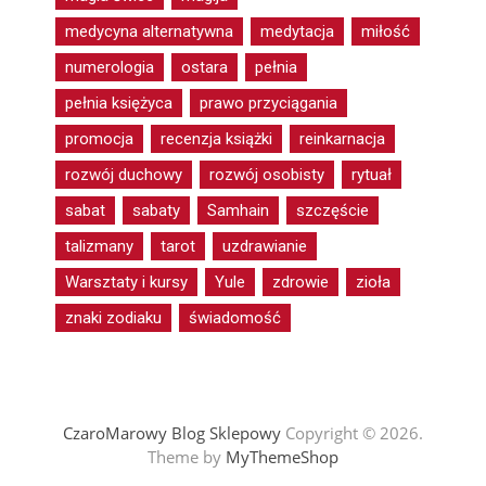
medycyna alternatywna
medytacja
miłość
numerologia
ostara
pełnia
pełnia księżyca
prawo przyciągania
promocja
recenzja książki
reinkarnacja
rozwój duchowy
rozwój osobisty
rytuał
sabat
sabaty
Samhain
szczęście
talizmany
tarot
uzdrawianie
Warsztaty i kursy
Yule
zdrowie
zioła
znaki zodiaku
świadomość
CzaroMarowy Blog Sklepowy
Copyright © 2026.
Theme by
MyThemeShop