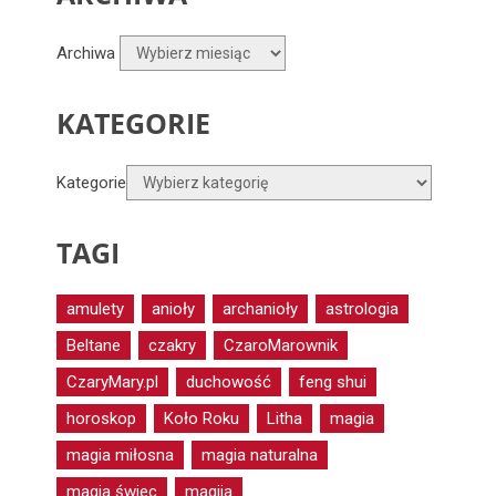
Archiwa
KATEGORIE
Kategorie
TAGI
amulety
anioły
archanioły
astrologia
Beltane
czakry
CzaroMarownik
CzaryMary.pl
duchowość
feng shui
horoskop
Koło Roku
Litha
magia
magia miłosna
magia naturalna
magia świec
magija