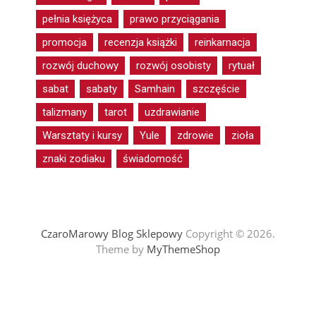
pełnia księżyca
prawo przyciągania
promocja
recenzja książki
reinkarnacja
rozwój duchowy
rozwój osobisty
rytuał
sabat
sabaty
Samhain
szczęście
talizmany
tarot
uzdrawianie
Warsztaty i kursy
Yule
zdrowie
zioła
znaki zodiaku
świadomość
CzaroMarowy Blog Sklepowy
Copyright © 2026.
Theme by
MyThemeShop