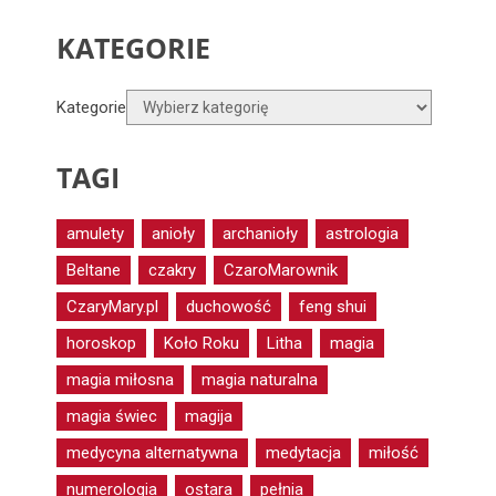
KATEGORIE
Kategorie
TAGI
amulety
anioły
archanioły
astrologia
Beltane
czakry
CzaroMarownik
CzaryMary.pl
duchowość
feng shui
horoskop
Koło Roku
Litha
magia
magia miłosna
magia naturalna
magia świec
magija
medycyna alternatywna
medytacja
miłość
numerologia
ostara
pełnia