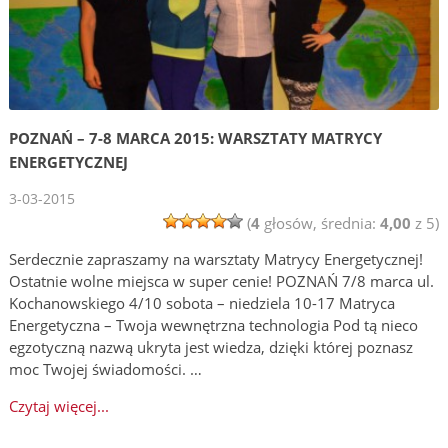
POZNAŃ – 7-8 MARCA 2015: WARSZTATY MATRYCY
ENERGETYCZNEJ
3-03-2015
(
4
głosów, średnia:
4,00
z 5)
Serdecznie zapraszamy na warsztaty Matrycy Energetycznej!
Ostatnie wolne miejsca w super cenie! POZNAŃ 7/8 marca ul.
Kochanowskiego 4/10 sobota – niedziela 10-17 Matryca
Energetyczna – Twoja wewnętrzna technologia Pod tą nieco
egzotyczną nazwą ukryta jest wiedza, dzięki której poznasz
moc Twojej świadomości. …
Czytaj więcej...