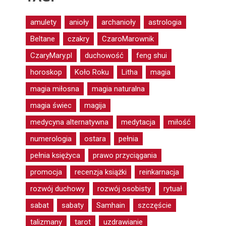
amulety
anioły
archanioły
astrologia
Beltane
czakry
CzaroMarownik
CzaryMary.pl
duchowość
feng shui
horoskop
Koło Roku
Litha
magia
magia miłosna
magia naturalna
magia świec
magija
medycyna alternatywna
medytacja
miłość
numerologia
ostara
pełnia
pełnia księżyca
prawo przyciągania
promocja
recenzja książki
reinkarnacja
rozwój duchowy
rozwój osobisty
rytuał
sabat
sabaty
Samhain
szczęście
talizmany
tarot
uzdrawianie