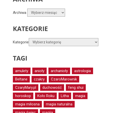
Archiwa
KATEGORIE
Kategorie
TAGI
amulety
anioły
archanioły
astrologia
Beltane
czakry
CzaroMarownik
CzaryMary.pl
duchowość
feng shui
horoskop
Koło Roku
Litha
magia
magia miłosna
magia naturalna
magia świec
magija