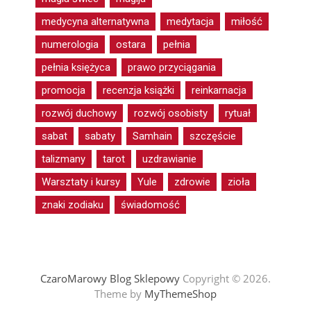
medycyna alternatywna
medytacja
miłość
numerologia
ostara
pełnia
pełnia księżyca
prawo przyciągania
promocja
recenzja książki
reinkarnacja
rozwój duchowy
rozwój osobisty
rytuał
sabat
sabaty
Samhain
szczęście
talizmany
tarot
uzdrawianie
Warsztaty i kursy
Yule
zdrowie
zioła
znaki zodiaku
świadomość
CzaroMarowy Blog Sklepowy
Copyright © 2026.
Theme by
MyThemeShop