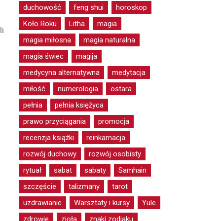
duchowość
feng shui
horoskop
Koło Roku
Litha
magia
li
magia miłosna
magia naturalna
magia świec
magija
medycyna alternatywna
medytacja
miłość
numerologia
ostara
pełnia
pełnia księżyca
prawo przyciągania
promocja
recenzja książki
reinkarnacja
rozwój duchowy
rozwój osobisty
rytuał
sabat
sabaty
Samhain
szczęście
talizmany
tarot
uzdrawianie
Warsztaty i kursy
Yule
zdrowie
zioła
znaki zodiaku