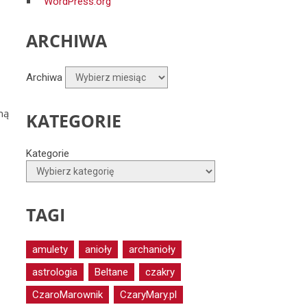
WordPress.org
ARCHIWA
Archiwa
ną
KATEGORIE
Kategorie
TAGI
amulety
anioły
archanioły
astrologia
Beltane
czakry
CzaroMarownik
CzaryMary.pl