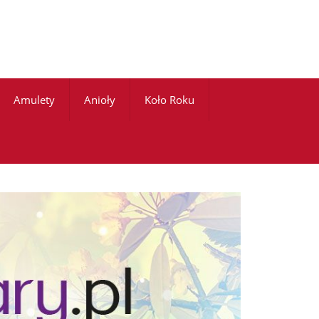
Amulety
Anioły
Koło Roku