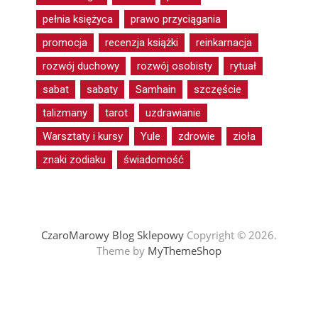
pełnia księżyca
prawo przyciągania
promocja
recenzja książki
reinkarnacja
rozwój duchowy
rozwój osobisty
rytuał
sabat
sabaty
Samhain
szczęście
talizmany
tarot
uzdrawianie
Warsztaty i kursy
Yule
zdrowie
zioła
znaki zodiaku
świadomość
CzaroMarowy Blog Sklepowy
Copyright © 2026.
Theme by
MyThemeShop