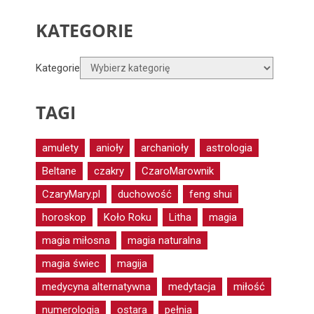
KATEGORIE
Kategorie
TAGI
amulety
anioły
archanioły
astrologia
Beltane
czakry
CzaroMarownik
CzaryMary.pl
duchowość
feng shui
horoskop
Koło Roku
Litha
magia
magia miłosna
magia naturalna
magia świec
magija
medycyna alternatywna
medytacja
miłość
numerologia
ostara
pełnia