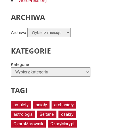
WordPress.org
ARCHIWA
Archiwa
KATEGORIE
Kategorie
TAGI
amulety
anioły
archanioły
astrologia
Beltane
czakry
CzaroMarownik
CzaryMary.pl