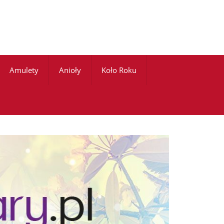
Amulety
Anioły
Koło Roku