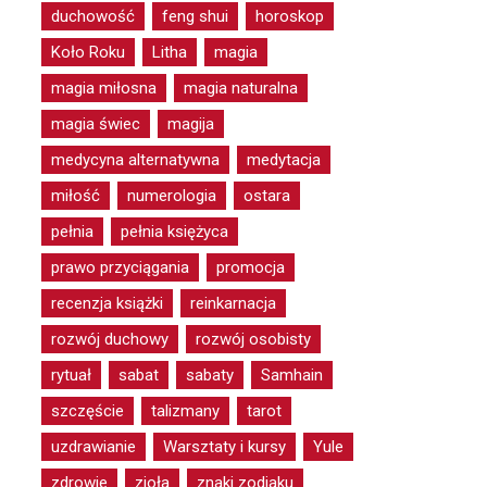
duchowość
feng shui
horoskop
Koło Roku
Litha
magia
magia miłosna
magia naturalna
magia świec
magija
medycyna alternatywna
medytacja
miłość
numerologia
ostara
pełnia
pełnia księżyca
prawo przyciągania
promocja
recenzja książki
reinkarnacja
rozwój duchowy
rozwój osobisty
rytuał
sabat
sabaty
Samhain
szczęście
talizmany
tarot
uzdrawianie
Warsztaty i kursy
Yule
zdrowie
zioła
znaki zodiaku