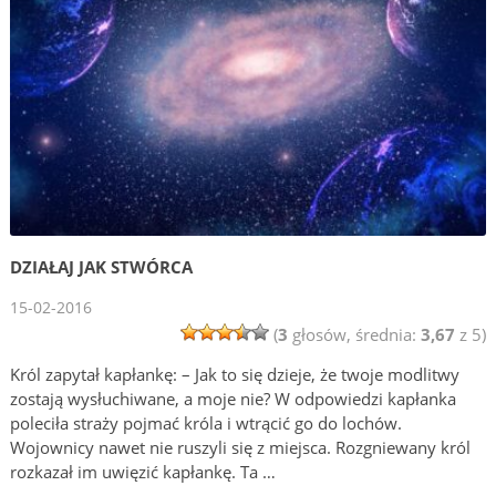
DZIAŁAJ JAK STWÓRCA
15-02-2016
(
3
głosów, średnia:
3,67
z 5)
Król zapytał kapłankę: – Jak to się dzieje, że twoje modlitwy
zostają wysłuchiwane, a moje nie? W odpowiedzi kapłanka
poleciła straży pojmać króla i wtrącić go do lochów.
Wojownicy nawet nie ruszyli się z miejsca. Rozgniewany król
rozkazał im uwięzić kapłankę. Ta …