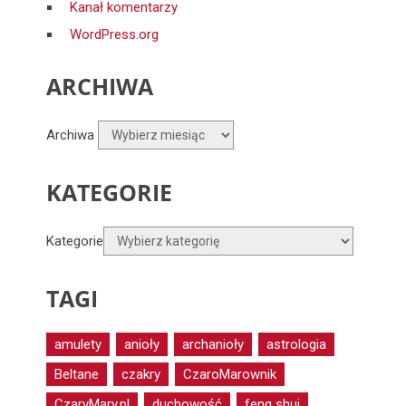
Kanał komentarzy
WordPress.org
ARCHIWA
Archiwa
KATEGORIE
Kategorie
TAGI
amulety
anioły
archanioły
astrologia
Beltane
czakry
CzaroMarownik
CzaryMary.pl
duchowość
feng shui