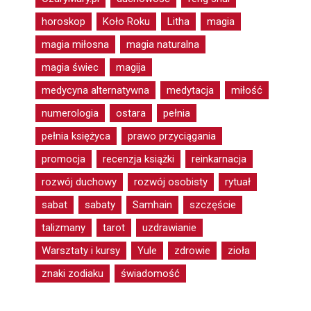
horoskop
Koło Roku
Litha
magia
magia miłosna
magia naturalna
magia świec
magija
medycyna alternatywna
medytacja
miłość
numerologia
ostara
pełnia
pełnia księżyca
prawo przyciągania
promocja
recenzja książki
reinkarnacja
rozwój duchowy
rozwój osobisty
rytuał
sabat
sabaty
Samhain
szczęście
talizmany
tarot
uzdrawianie
Warsztaty i kursy
Yule
zdrowie
zioła
znaki zodiaku
świadomość