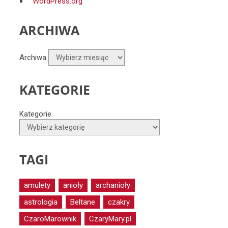
WordPress.org
ARCHIWA
Archiwa
KATEGORIE
Kategorie
TAGI
amulety
anioły
archanioły
astrologia
Beltane
czakry
CzaroMarownik
CzaryMary.pl