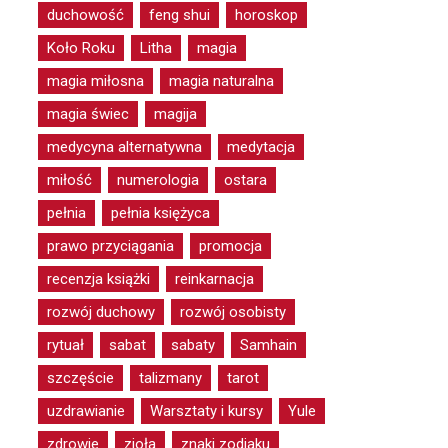
duchowość
feng shui
horoskop
Koło Roku
Litha
magia
magia miłosna
magia naturalna
magia świec
magija
medycyna alternatywna
medytacja
miłość
numerologia
ostara
pełnia
pełnia księżyca
prawo przyciągania
promocja
recenzja książki
reinkarnacja
rozwój duchowy
rozwój osobisty
rytuał
sabat
sabaty
Samhain
szczęście
talizmany
tarot
uzdrawianie
Warsztaty i kursy
Yule
zdrowie
zioła
znaki zodiaku