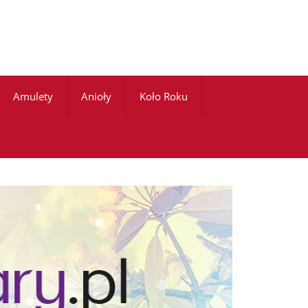
Amulety
Anioły
Koło Roku